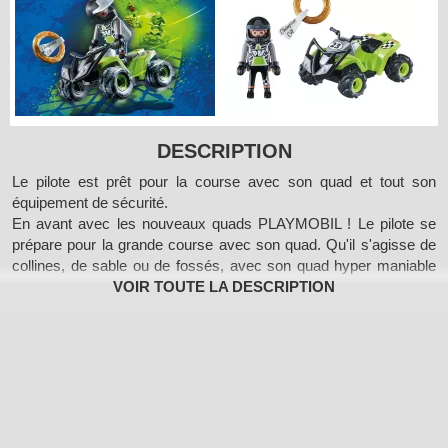
DESCRIPTION
Le pilote est prêt pour la course avec son quad et tout son
équipement de sécurité.
En avant avec les nouveaux quads PLAYMOBIL ! Le pilote se
prépare pour la grande course avec son quad. Qu'il s'agisse de
collines, de sable ou de fossés, avec son quad hyper maniable
doté d'un pare-buffle, le pilote est bien équipé pour tous les
terrains. Sera-t-il le premier à atteindre la ligne d'arrivée ?
Contient un personnage, un quad avec moteur à rétro-friction et
divers accessoires.