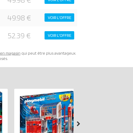
49.98 €
VOIR L'OFFRE
52.39 €
VOIR L'OFFRE
t en magasin
qui peut être plus avantageux.
osés.