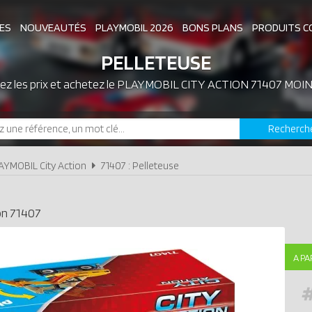
ES
NOUVEAUTÉS
PLAYMOBIL 2026
BONS PLANS
PRODUITS C
PELLETEUSE
z les prix et achetez le
ASSOCIATIONS DE FANS
PLAYMOBIL CITY ACTION 71407 MOI
EXPOSITIONS PLAY
Recherch
LES PLAYMOBIL LES PLUS CHERS
AYMOBIL City Action
71407 : Pelleteuse
on
71407
A PA