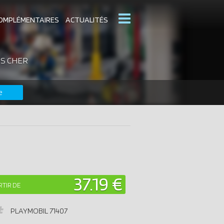
OMPLÉMENTAIRES
ACTUALITÉS
NS CHER
MOBIL
CATALOGUES PLAYMOBIL
e
DERNIERS PLAYMOBIL AJOUTÉS
37.19 €
RTIR DE
PLAYMOBIL
71407