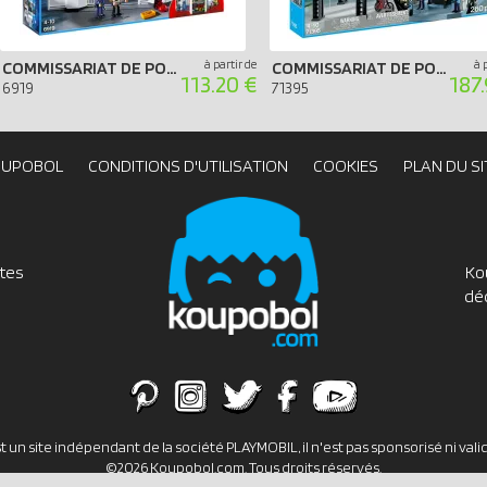
à partir de
à 
COMMISSARIAT DE POLICE AVEC PRISON
COMMISSARIAT DE POLICE AVEC SYSTÈME D`ALARME
113.20 €
187
6919
71395
OUPOBOL
CONDITIONS D'UTILISATION
COOKIES
PLAN DU SI
utes
Ko
dé
un site indépendant de la société PLAYMOBIL, il n'est pas sponsorisé ni val
©2026 Koupobol.com. Tous droits réservés.