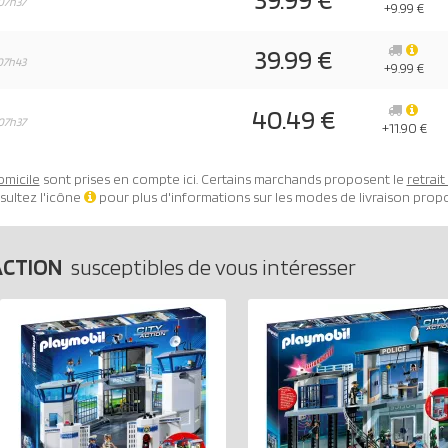
07h37
+9.99 €
39.99 €
07h43
+9.99 €
40.49 €
07h37
+11.90 €
omicile
sont prises en compte ici. Certains marchands proposent le
retrai
sultez l'icône
pour plus d'informations sur les modes de livraison prop
ACTION
susceptibles de vous intéresser