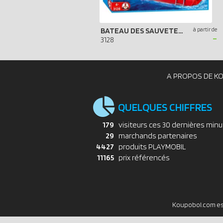
BATEAU DES SAUVETEURS POMPIERS
à partir de
-
3128
A PROPOS DE K
QUELQUES CHIFFRES
179
visiteurs ces 30 dernières min
29
marchands partenaires
4427
produits PLAYMOBIL
11165
prix référencés
Koupobol.com est 