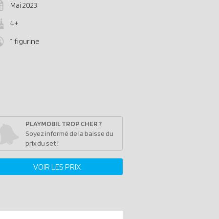
Mai 2023
4+
1 figurine
PLAYMOBIL TROP CHER ?
Soyez informé de la baisse du
prix du set !
VOIR LES PRIX