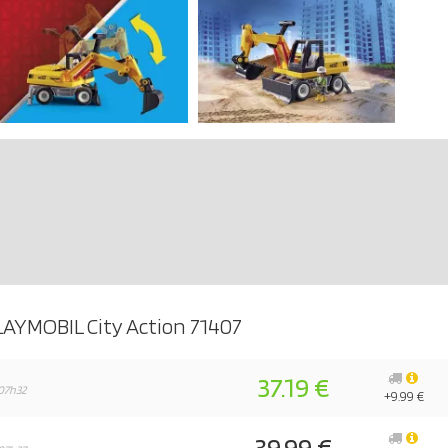
LAYMOBIL City Action 71407
37.19 €
07h32
+9.99 €
39.99 €