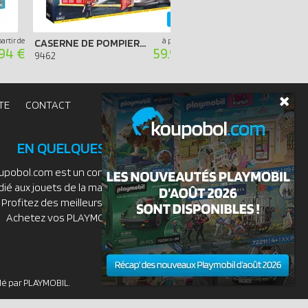
-40%
partir de
à partir de
CASERNE DE POMPIERS AVEC HÉLICOPTÈRE
.94 €
59.99 €
9360
9462
TE
CONTACT
EN QUELQUES MOTS
upobol.com est un comparateur de prix
dié aux jouets de la marque PLAYMOBIL.
Profitez des meilleurs prix du moment.
Achetez vos PLAYMOBIL moins chers.
idé par PLAYMOBIL.