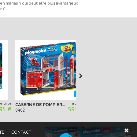
t en magasin
qui peut être plus avantageux.
osés.
-40%
partir de
à partir de
CASERNE DE POMPIERS AVEC HÉLICOPTÈRE
.94 €
59.99 €
9360
9462
TE
CONTACT