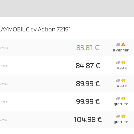
AYMOBIL City Action 72191
83.81 €
07h39
à vérifier
84.87 €
07h32
+4.99 €
89.99 €
07h42
+4.99 €
99.99 €
07h32
gratuite
104.98 €
07h42
gratuite