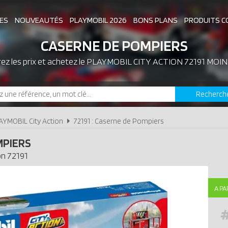
ES
NOUVEAUTÉS
PLAYMOBIL 2026
BONS PLANS
PRODUITS C
CASERNE DE POMPIERS
z les prix et achetez le
ASSOCIATIONS DE FANS
PLAYMOBIL CITY ACTION 72191 MOI
EXPOSITIONS PLAY
Recherch
LES PLAYMOBIL LES PLUS CHERS
AYMOBIL City Action
72191 : Caserne de Pompiers
MPIERS
on
72191
A PA