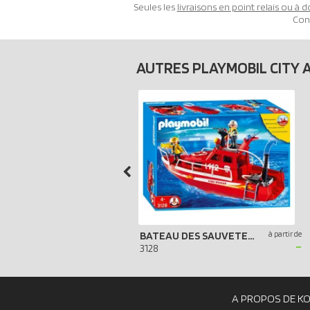
Seules les
livraisons en point relais ou à d
Con
AUTRES PLAYMOBIL CITY 
BATEAU DES SAUVETEURS POMPIERS
à partir de
-
3128
A PROPOS DE K