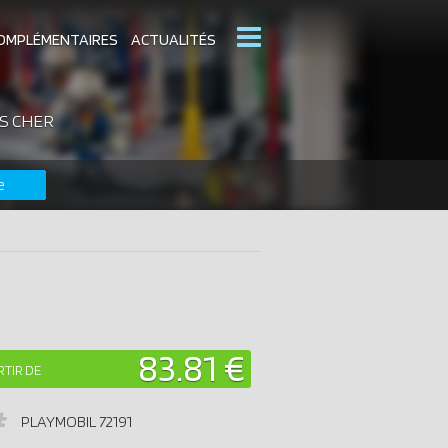
OMPLÉMENTAIRES
ACTUALITÉS
NS CHER
MOBIL
CATALOGUES PLAYMOBIL
e
DERNIERS PLAYMOBIL AJOUTÉS
83.81 €
RTIR DE
PLAYMOBIL
72191