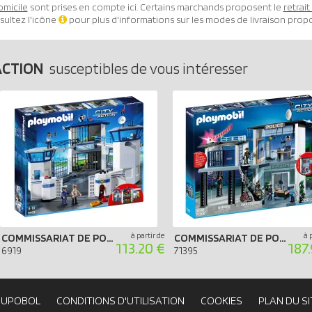
omicile
sont prises en compte ici. Certains marchands proposent le
retrai
sultez l'icône
pour plus d'informations sur les modes de livraison prop
ACTION
susceptibles de vous intéresser
à partir de
à 
COMMISSARIAT DE POLICE AVEC PRISON
COMMISSARIAT DE POLICE AVEC SYSTÈME D`ALARME
113.20 €
187
6919
71395
OUPOBOL
CONDITIONS D'UTILISATION
COOKIES
PLAN DU SI