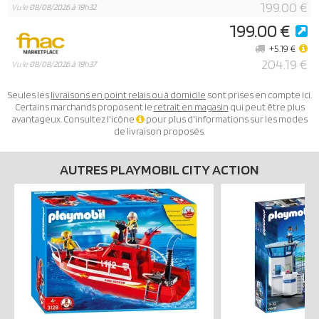
199.00 €
Vu le
08/08/2026 à 19h32
199.00 €
+5.19 €
204.19 €
Vu le
08/08/2026 à 19h37
Seules les
livraisons en point relais ou à domicile
sont prises en compte ici.
Certains marchands proposent le
retrait en magasin
qui peut être plus
avantageux. Consultez l'icône
pour plus d'informations sur les modes
de livraison proposés.
AUTRES PLAYMOBIL CITY ACTION