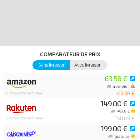
COMPARATEUR DE PRIX
Sans livraison
Avec livraison
63.58 €
à vérifier
63.58 €
Vu le
08/08/2026 à 19h40
149.00 €
+9.69 €
158.69 €
Vu le
08/08/2026 à 19h43
199.00 €
gratuite