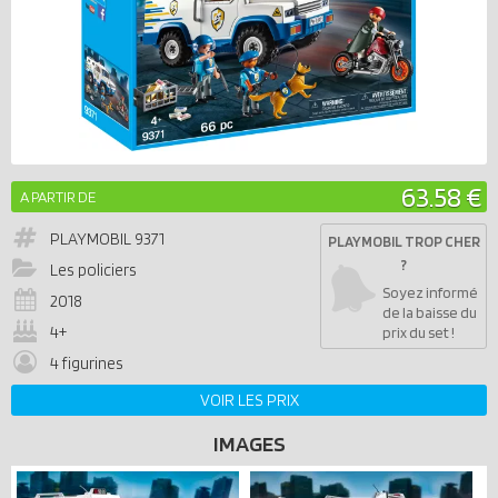
63.58 €
A PARTIR DE
PLAYMOBIL
9371
PLAYMOBIL TROP CHER
?
Les policiers
Soyez informé
2018
de la baisse du
4+
prix du set !
4 figurines
VOIR LES PRIX
IMAGES