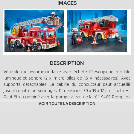
IMAGES
DESCRIPTION
Véhicule radio-commandable avec échelle télescopique, module
lumineux et sonore (2 x micro-piles de 1,5 V nécessaires). Avec
supports détachables. La cabine du conducteur peut accueillir
jusqu’à quatre personnages. Dimensions: 39 x 13 x 17 cm (L x l x H).
Peut être combiné avec la pompe à eau de la réf. 9468 Pompiers
avec matériel d’incendie. Attelage de remorque. Toit amovible.
Sons multiples et lumière clignotante (2 piles micro 1.5V requises).
Télescopique et pivotant.
Cet ensemble fait partie des véhicules de pompiers Playmobil.