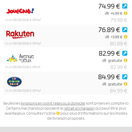
74.99 €
+4.99 €
79.98 €
Vu le
09/08/2026 à 10h42
76.89 €
+3.99 €
80.88 €
Vu le
09/08/2026 à 10h42
82.99 €
gratuite
82.99 €
Vu le
09/08/2026 à 10h31
84.99 €
gratuite
84.99 €
Vu le
09/08/2026 à 10h42
Seules les
livraisons en point relais ou à domicile
sont prises en compte ici.
Certains marchands proposent le
retrait en magasin
qui peut être plus
avantageux. Consultez l'icône
pour plus d'informations sur les modes
de livraison proposés.