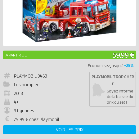
59.99 €
A PARTIR DE
-25%
Économisez jusqu'à
!
PLAYMOBIL
9463
PLAYMOBIL TROP CHER
?
Les pompiers
Soyez informé
2018
de la baisse du
4+
prix du set !
3 figurines
79.99 € chez Playmobil
VOIR LES PRIX