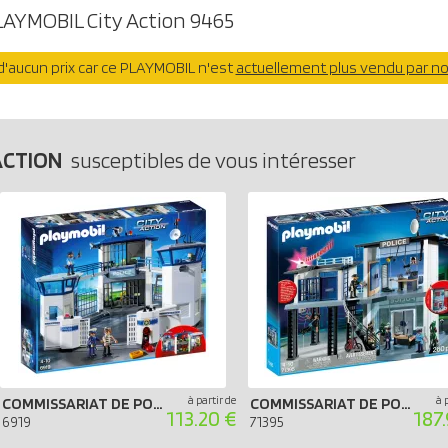
LAYMOBIL City Action 9465
'aucun prix car ce PLAYMOBIL n'est
actuellement plus vendu par n
ACTION
susceptibles de vous intéresser
à partir de
à 
COMMISSARIAT DE POLICE AVEC PRISON
COMMISSARIAT DE POLICE AVEC SYSTÈME D`ALARME
113.20 €
187
6919
71395