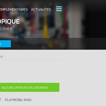
OMPLÉMENTAIRES
ACTUALITÉS
OPIQUE
S CHER
MOBIL
CATALOGUES PLAYMOBIL
e
DERNIERS PLAYMOBIL AJOUTÉS
que
AUCUNE OFFRE POUR LE MOMENT
PLAYMOBIL
9465