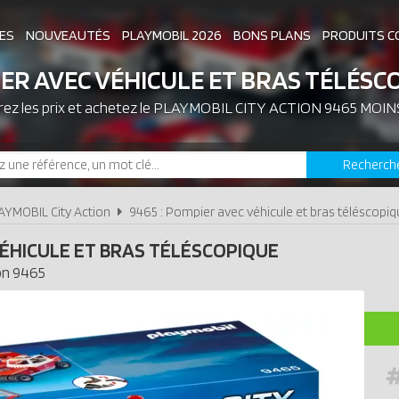
ES
NOUVEAUTÉS
PLAYMOBIL 2026
BONS PLANS
PRODUITS C
ER AVEC VÉHICULE ET BRAS TÉLÉSC
z les prix et achetez le
ASSOCIATIONS DE FANS
PLAYMOBIL CITY ACTION 9465 MOIN
EXPOSITIONS PLAY
Recherch
LES PLAYMOBIL LES PLUS CHERS
AYMOBIL City Action
9465 : Pompier avec véhicule et bras téléscopi
ÉHICULE ET BRAS TÉLÉSCOPIQUE
on
9465