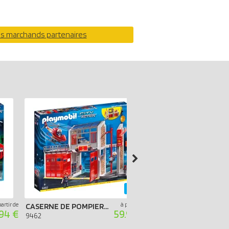
os marchands partenaires
-40%
partir de
à partir de
CASERNE DE POMPIERS AVEC HÉLICOPTÈRE
.94 €
59.99 €
9360
9462