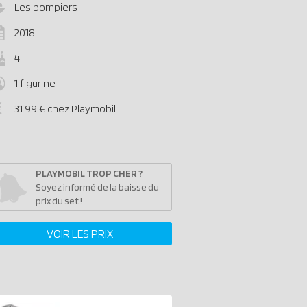
Les pompiers
2018
4+
1 figurine
31.99 € chez Playmobil
PLAYMOBIL TROP CHER ?
Soyez informé de la baisse du
prix du set !
VOIR LES PRIX