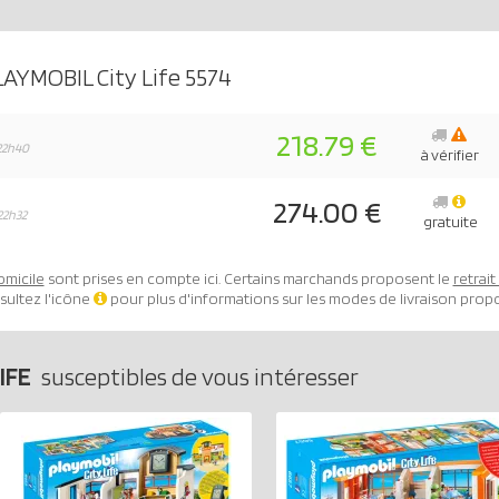
AYMOBIL City Life 5574
218.79 €
22h40
à vérifier
274.00 €
22h32
gratuite
omicile
sont prises en compte ici. Certains marchands proposent le
retrai
sultez l'icône
pour plus d'informations sur les modes de livraison prop
IFE
susceptibles de vous intéresser