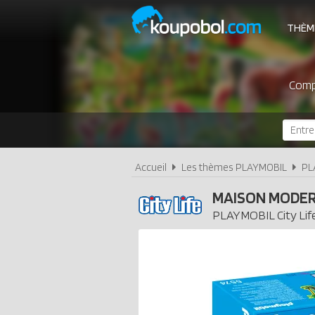
THÈM
Compa
Accueil
Les thèmes PLAYMOBIL
PL
MAISON MODE
PLAYMOBIL
City Lif