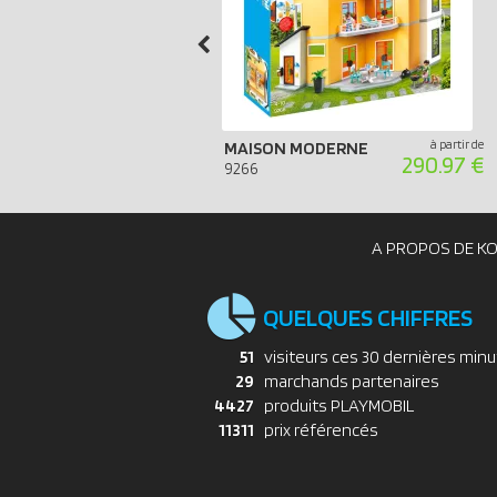
à partir de
MAISON MODERNE
290.97 €
9266
A PROPOS DE K
QUELQUES CHIFFRES
51
visiteurs ces 30 dernières min
29
marchands partenaires
4427
produits PLAYMOBIL
11311
prix référencés