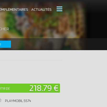
OMPLÉMENTAIRES
ACTUALITÉS
 CHER
MOBIL
CATALOGUES PLAYMOBIL
e
DERNIERS PLAYMOBIL AJOUTÉS
218.79 €
RTIR DE
PLAYMOBIL
5574