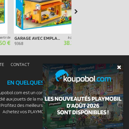
partir de
GARAGE AVEC EMPLACEMENTS POUR VÉLOS
à partir de
GRAN
50 €
38.34 €
9368
5024
TE
CONTACT
EN QUELQUES MOTS
upobol.com est un comparateur de prix
dié aux jouets de la marque PLAYMOBIL.
Profitez des meilleurs prix du moment.
Achetez vos PLAYMOBIL moins chers.