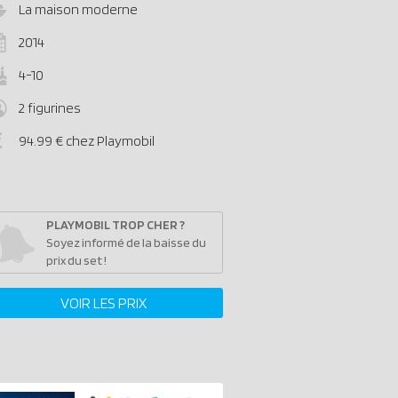
La maison moderne
2014
4-10
2 figurines
94.99 € chez Playmobil
PLAYMOBIL TROP CHER ?
Soyez informé de la baisse du
prix du set !
VOIR LES PRIX