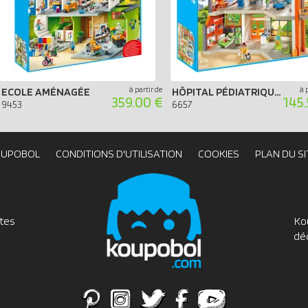
à partir de
à 
ECOLE AMÉNAGÉE
HÔPITAL PÉDIATRIQUE AMÉNAGÉ
359.00 €
145.
9453
6657
OUPOBOL
CONDITIONS D'UTILISATION
COOKIES
PLAN DU SI
utes
Ko
dé