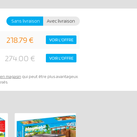
Sans livraison
Avec livraison
218.79 €
VOIR L'OFFRE
274.00 €
VOIR L'OFFRE
t en magasin
qui peut être plus avantageux.
osés.