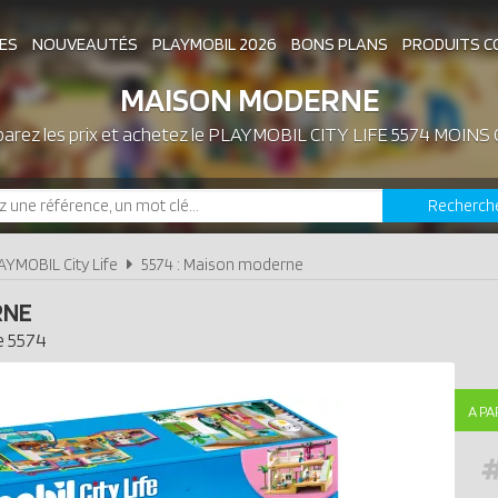
ES
NOUVEAUTÉS
PLAYMOBIL 2026
BONS PLANS
PRODUITS C
MAISON MODERNE
rez les prix et achetez le
ASSOCIATIONS DE FANS
PLAYMOBIL CITY LIFE 5574 MOINS
EXPOSITIONS PLAY
Recherch
LES PLAYMOBIL LES PLUS CHERS
AYMOBIL City Life
5574 : Maison moderne
RNE
e
5574
A PA