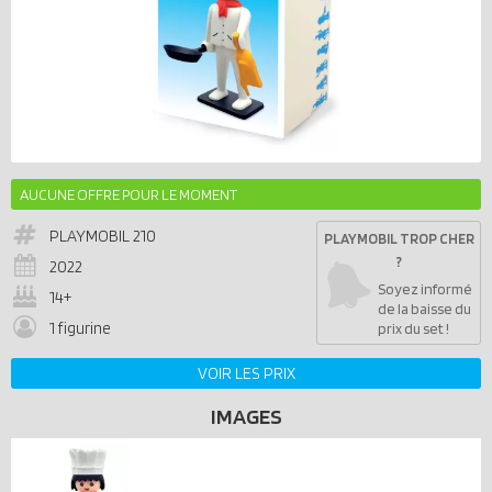
AUCUNE OFFRE POUR LE MOMENT
PLAYMOBIL
210
PLAYMOBIL TROP CHER
?
2022
Soyez informé
14+
de la baisse du
1 figurine
prix du set !
VOIR LES PRIX
IMAGES