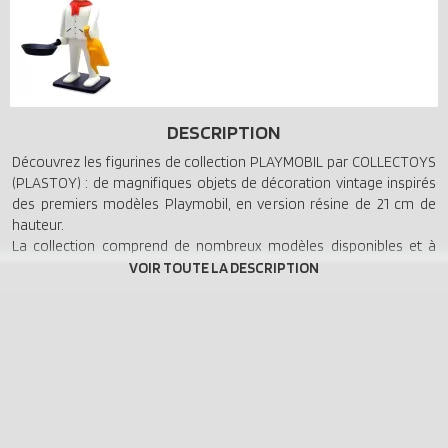
DESCRIPTION
Découvrez les figurines de collection PLAYMOBIL par COLLECTOYS
(PLASTOY) : de magnifiques objets de décoration vintage inspirés
des premiers modèles Playmobil, en version résine de 21 cm de
hauteur.
La collection comprend de nombreux modèles disponibles et à
paraître autour de personnages classiques comme le Policier,
l'Astronaute, le Shérif, le Chevalier ou le Cavalier Américain.
PLAYMOBIL est une marque iconique qui inspire des générations
depuis 1973 : collectionneurs et amateurs d'objets design seront
ravis de retrouver ces jouets cultes à travers ces magnifiques
pièces de collection vintage !