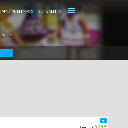
OMPLÉMENTAIRES
ACTUALITÉS
MOBIL
r année
CATALOGUES PLAYMOBIL
e
DERNIERS PLAYMOBIL AJOUTÉS
-9%
9.99 €
à partir de