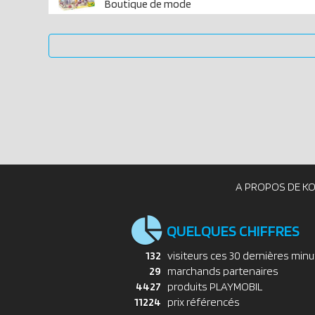
Boutique de mode
A PROPOS DE K
QUELQUES CHIFFRES
132
visiteurs ces 30 dernières min
29
marchands partenaires
4427
produits PLAYMOBIL
11224
prix référencés