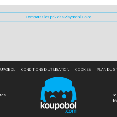
Comparez les prix des Playmobil Color
OUPOBOL
CONDITIONS D'UTILISATION
COOKIES
PLAN DU SI
utes
Ko
dé