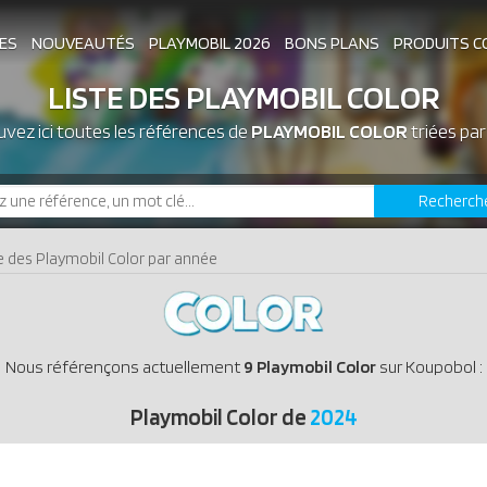
ES
NOUVEAUTÉS
PLAYMOBIL 2026
BONS PLANS
PRODUITS C
LISTE DES PLAYMOBIL COLOR
vez ici toutes les références de
ASSOCIATIONS DE FANS
PLAYMOBIL COLOR
EXPOSITIONS PLAY
triées pa
Recherch
LES PLAYMOBIL LES PLUS CHERS
e des Playmobil Color par année
Nous référençons actuellement
9 Playmobil Color
sur Koupobol :
Playmobil Color de
2024