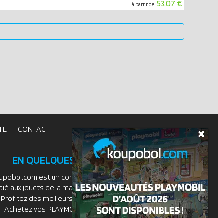
53.07 €
à partir de
TE
CONTACT
EN QUELQUES MOTS
upobol.com est un comparateur de prix
dié aux jouets de la marque PLAYMOBIL.
Profitez des meilleurs prix du moment.
Achetez vos PLAYMOBIL moins chers.