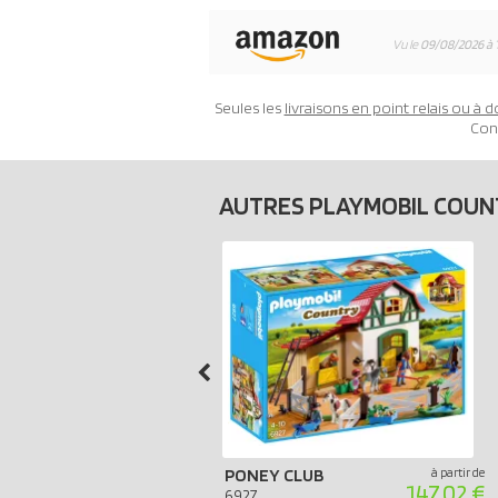
Vu le
09/08/2026 à 
Seules les
livraisons en point relais ou à d
Con
AUTRES PLAYMOBIL COU
PONEY CLUB
à partir de
147.02 €
6927