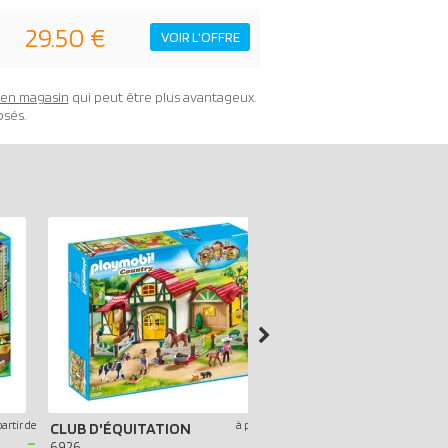
29.50 €
VOIR L'OFFRE
t en magasin
qui peut être plus avantageux.
osés.
partir de
à partir de
CLUB D'ÉQUITATION
-
-
6926
5221