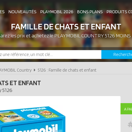
ES
NOUVEAUTÉS
PLAYMOBIL 2026
BONS PLANS
PRODUITS C
FAMILLE DE CHATS ET ENFANT
rez les prix et achetez le
ASSOCIATIONS DE FANS
PLAYMOBIL COUNTRY 5126 MOINS
EXPOSITIONS PLAY
Recherch
LES PLAYMOBIL LES PLUS CHERS
AYMOBIL Country
5126 : Famille de chats et enfant
ATS ET ENFANT
y
5126
A PA