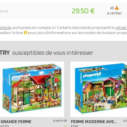
29.50 €
10h39
à vérifier
omicile
sont prises en compte ici. Certains marchands proposent le
retrai
sultez l'icône
pour plus d'informations sur les modes de livraison prop
NTRY
susceptibles de vous intéresser
à partir de
à 
GRANDE FERME
FERME MODERNE AVEC SILO
-
6120
5119