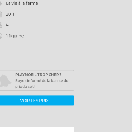
La vie à la ferme
2011
4+
1 figurine
PLAYMOBIL TROP CHER ?
Soyez informé de la baisse du
prix du set !
VOIR LES PRIX