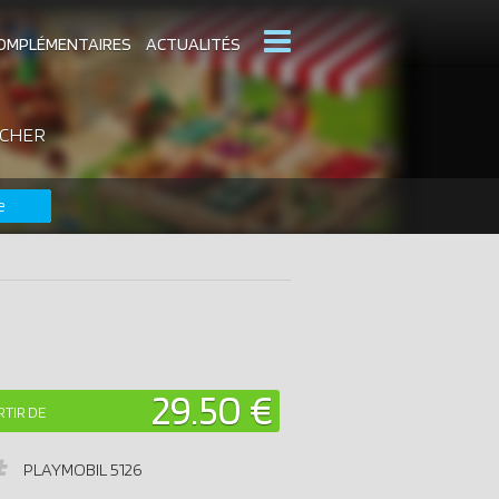
OMPLÉMENTAIRES
ACTUALITÉS
 CHER
MOBIL
CATALOGUES PLAYMOBIL
e
DERNIERS PLAYMOBIL AJOUTÉS
29.50 €
RTIR DE
PLAYMOBIL
5126