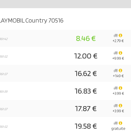
LAYMOBIL Country 70516
8.46 €
16h42
+2.79 €
12.00 €
16h32
+9.99 €
16.62 €
16h37
+1.49 €
16.83 €
16h39
+3.99 €
17.87 €
16h37
+3.99 €
19.58 €
16h32
gratuite