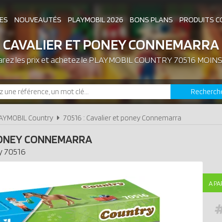
ES
NOUVEAUTÉS
PLAYMOBIL 2026
BONS PLANS
PRODUITS C
CAVALIER ET PONEY CONNEMARRA
ez les prix et achetez le
ASSOCIATIONS DE FANS
PLAYMOBIL COUNTRY 70516 MOINS
EXPOSITIONS PLAY
Recherch
LES PLAYMOBIL LES PLUS CHERS
AYMOBIL Country
70516 : Cavalier et poney Connemarra
PONEY CONNEMARRA
y
70516
A PA