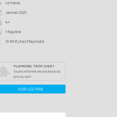
Le haras
Janvier 2021
4+
1 figurine
13.99 € chez Playmobil
PLAYMOBIL TROP CHER ?
Soyez informé de la baisse du
prix du set !
VOIR LES PRIX