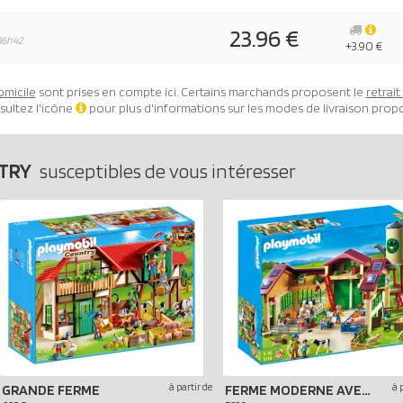
23.96 €
16h42
+3.90 €
omicile
sont prises en compte ici. Certains marchands proposent le
retrai
sultez l'icône
pour plus d'informations sur les modes de livraison prop
NTRY
susceptibles de vous intéresser
à partir de
à 
GRANDE FERME
FERME MODERNE AVEC SILO