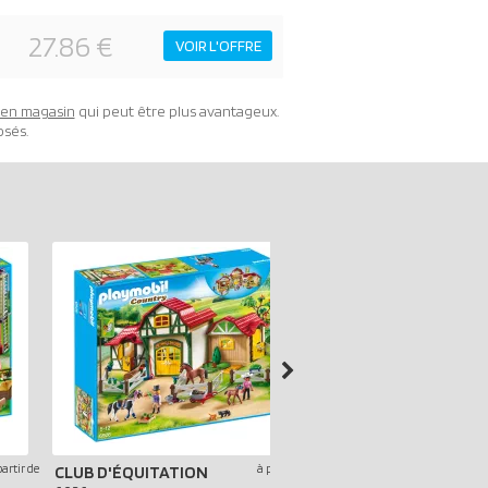
27.86 €
VOIR L'OFFRE
t en magasin
qui peut être plus avantageux.
osés.
partir de
à partir de
CLUB D'ÉQUITATION