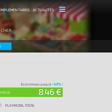
OMPLÉMENTAIRES
ACTUALITÉS
 CHER
MOBIL
CATALOGUES PLAYMOBIL
e
DERNIERS PLAYMOBIL AJOUTÉS
-40%
Économisez jusqu'à
!
8.46 €
RTIR DE
PLAYMOBIL
70516