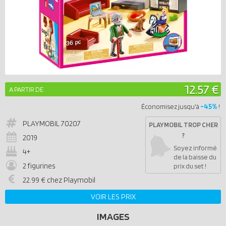
12.57 €
A PARTIR DE
-45%
Économisez jusqu'à
!
PLAYMOBIL
70207
PLAYMOBIL TROP CHER
?
2019
Soyez informé
4+
de la baisse du
2 figurines
prix du set !
22.99 € chez Playmobil
VOIR LES PRIX
IMAGES