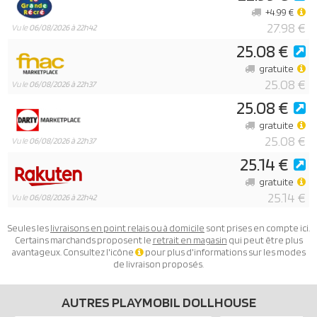
+4.99 €
27.98 €
Vu le
06/08/2026 à 22h42
25.08 €
gratuite
25.08 €
Vu le
06/08/2026 à 22h37
25.08 €
gratuite
25.08 €
Vu le
06/08/2026 à 22h37
25.14 €
gratuite
25.14 €
Vu le
06/08/2026 à 22h42
Seules les
livraisons en point relais ou à domicile
sont prises en compte ici.
Certains marchands proposent le
retrait en magasin
qui peut être plus
avantageux. Consultez l'icône
pour plus d'informations sur les modes
de livraison proposés.
AUTRES PLAYMOBIL DOLLHOUSE