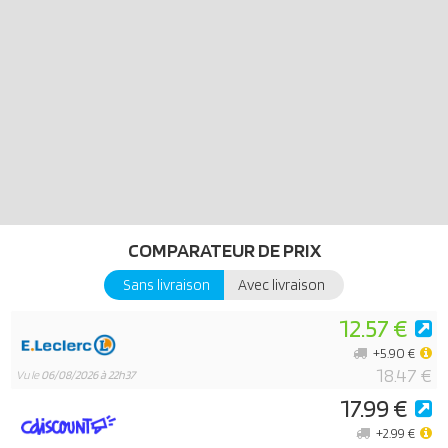
éteint et allumé (piles non incluses). Le confortable salon s’intègre
parfaitement à la grande maison de poupées Playmobil 70205.
Avec ses riches détails, le nouvel univers de jeu Maison de poupées
Playmobil invite à des jeux de rôles créatifs autour de la vie de
famille.
Peut être combiné avec le Playmobil 70205 Grande maison
traditionnelle.
COMPARATEUR DE PRIX
Sans livraison
Avec livraison
12.57 €
+5.90 €
18.47 €
Vu le
06/08/2026 à 22h37
17.99 €
+2.99 €