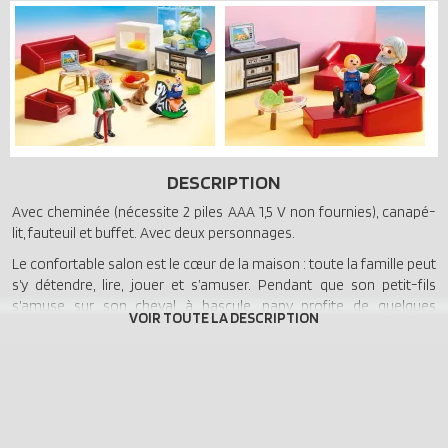
DESCRIPTION
Avec cheminée (nécessite 2 piles AAA 1,5 V non fournies), canapé-
lit, fauteuil et buffet. Avec deux personnages.
Le confortable salon est le cœur de la maison : toute la famille peut
s’y détendre, lire, jouer et s’amuser. Pendant que son petit-fils
s’amuse sur son cheval à bascule, papy profite de quelques
minutes de calme sur son confortable fauteuil face à la cheminée.
Lorsque la famille reçoit des invités, le fauteuil et le canapé peuvent
être dépliés pour se transformer en lits. Le PlaySet comprend deux
figurines Playmobil, un chiot avec panier et os, un canapé-lit, un
fauteuil-lit, une table basse, un cheval à bascule et bien d’autres
objets de décoration. Le feu de la cheminée électrique peut être