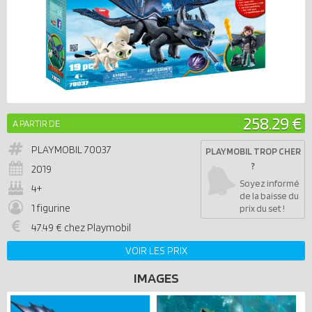
258.29 €
A PARTIR DE
PLAYMOBIL
70037
PLAYMOBIL TROP CHER
?
2019
Soyez informé
4+
de la baisse du
1 figurine
prix du set !
47.49 € chez Playmobil
VOIR LES PRIX
IMAGES