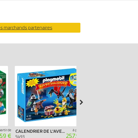
os marchands partenaires
partir de
à partir de
CALENDRIER DE L'AVENT - TRÉSOR ROYAL DU DRAGON ASIATIQUE
59 €
257.99 €
5482
5493