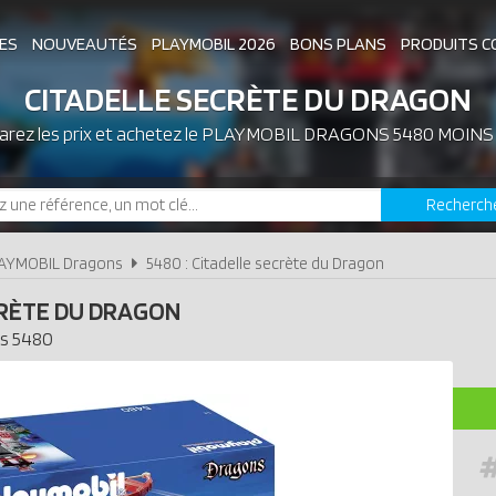
ES
NOUVEAUTÉS
PLAYMOBIL 2026
BONS PLANS
PRODUITS C
CITADELLE SECRÈTE DU DRAGON
rez les prix et achetez le
ASSOCIATIONS DE FANS
PLAYMOBIL DRAGONS 5480 MOINS
EXPOSITIONS PLAY
Recherch
LES PLAYMOBIL LES PLUS CHERS
AYMOBIL Dragons
5480 : Citadelle secrète du Dragon
CRÈTE DU DRAGON
s
5480