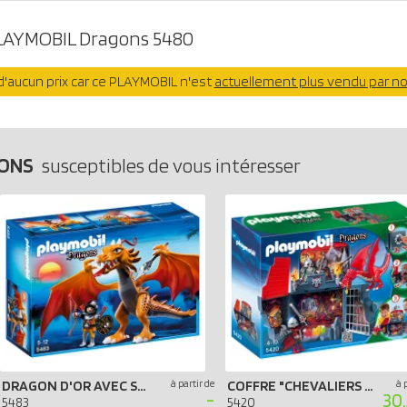
LAYMOBIL Dragons 5480
'aucun prix car ce PLAYMOBIL n'est
actuellement plus vendu par n
GONS
susceptibles de vous intéresser
DRAGON D'OR AVEC SOLDAT
à partir de
COFFRE "CHEVALIERS DRAGONS"
à 
-
30.
5483
5420