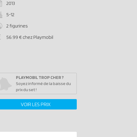
2013
5-12
2 figurines
56.99 € chez Playmobil
PLAYMOBIL TROP CHER ?
Soyez informé de la baisse du
prix du set !
VOIR LES PRIX