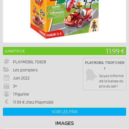
11.99 €
A PARTIR DE
PLAYMOBIL
70828
PLAYMOBIL TROP CHER
?
Les pompiers
Soyez informé
Juin 2022
de la baisse du
3+
prix du set !
1 figurine
11.99 € chez Playmobil
VOIR LES PRIX
IMAGES