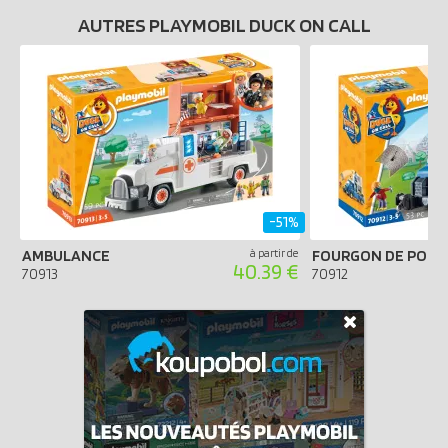
AUTRES PLAYMOBIL DUCK ON CALL
-51%
AMBULANCE
à partir de
FOURGON DE POLI
40.39 €
70913
70912