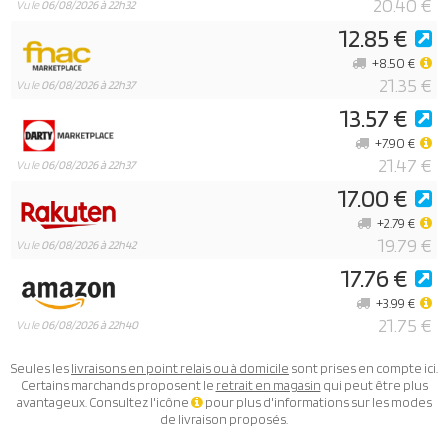
20.40 €
Vu le
06/08/2026 à 22h32
12.85 €
+8.50 €
21.35 €
Vu le
06/08/2026 à 22h37
13.57 €
+7.90 €
21.47 €
Vu le
06/08/2026 à 22h37
17.00 €
+2.79 €
19.79 €
Vu le
06/08/2026 à 22h42
17.76 €
+3.99 €
21.75 €
Vu le
06/08/2026 à 22h40
Seules les
livraisons en point relais ou à domicile
sont prises en compte ici.
Certains marchands proposent le
retrait en magasin
qui peut être plus
avantageux. Consultez l'icône
pour plus d'informations sur les modes
de livraison proposés.