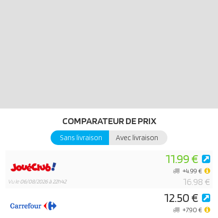
pompiers avec lumière bleue, extincteur et mégaphone.
Cet ensemble fait partie de la sélection Playmobil Duck on Call
Pompiers
COMPARATEUR DE PRIX
Sans livraison
Avec livraison
11.99 €
+4.99 €
16.98 €
Vu le
06/08/2026 à 22h42
12.50 €
+7.90 €