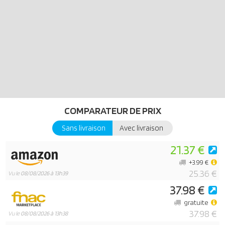
COMPARATEUR DE PRIX
Sans livraison
Avec livraison
21.37 €
+3.99 €
25.36 €
Vu le
08/08/2026 à 13h39
37.98 €
gratuite
37.98 €
Vu le
08/08/2026 à 13h38