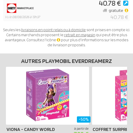
40.78 €
gratuite
40.78 €
Vu le
08/08/2026 à 13h37
Seules les
livraisons en point relais ou à domicile
sont prises en compte ici.
Certains marchands proposent le
retrait en magasin
qui peut être plus
avantageux. Consultez l'icône
pour plus d'informations sur les modes
de livraison proposés.
AUTRES PLAYMOBIL EVERDREAMERZ
-50%
VIONA - CANDY WORLD
à partir de
COFFRET SURPRISE