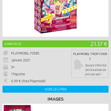
21.37 €
A PARTIR DE
PLAYMOBIL
70585
PLAYMOBIL TROP CHER
?
Janvier 2021
Soyez informé
5+
de la baisse du
1 figurine
prix du set !
6.99 € chez Playmobil
VOIR LES PRIX
IMAGES