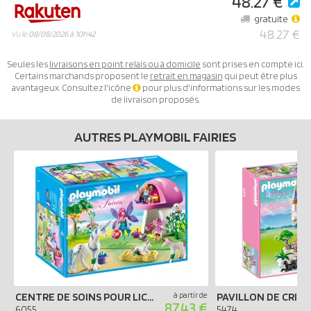
48.27 €
gratuite
48.27 €
Vu le
08/08/2026 à 10h42
Seules les
livraisons en point relais ou à domicile
sont prises en compte ici.
Certains marchands proposent le
retrait en magasin
qui peut être plus
avantageux. Consultez l'icône
pour plus d'informations sur les modes
de livraison proposés.
AUTRES PLAYMOBIL FAIRIES
CENTRE DE SOINS POUR LICORNES
à partir de
PAVILLON DE CRIST
87.43 €
6055
5474