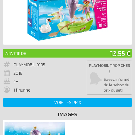
13.55 €
A PARTIR DE
PLAYMOBIL
9105
PLAYMOBIL TROP CHER
?
2018
Soyez informé
4+
de la baisse du
1 figurine
prix du set !
VOIR LES PRIX
IMAGES