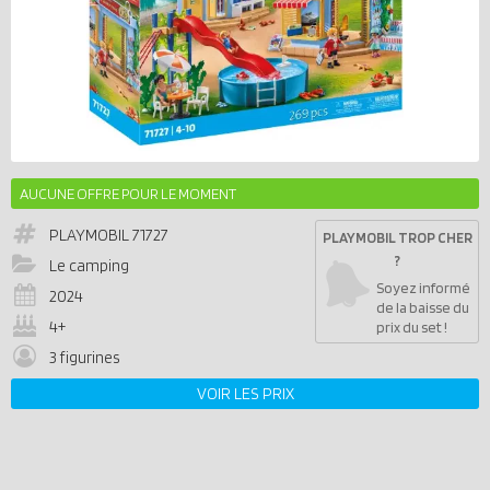
AUCUNE OFFRE POUR LE MOMENT
PLAYMOBIL
71727
PLAYMOBIL TROP CHER
?
Le camping
Soyez informé
2024
de la baisse du
4+
prix du set !
3 figurines
VOIR LES PRIX