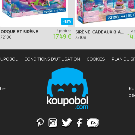
-13%
ORQUE ET SIRÈNE
à partir de
à 
SIRÈNE, CADEAUX & ANIMAUX MARINS
17.49 €
14
72106
72108
OUPOBOL
CONDITIONS D'UTILISATION
COOKIES
PLAN DU SI
utes
Ko
dé