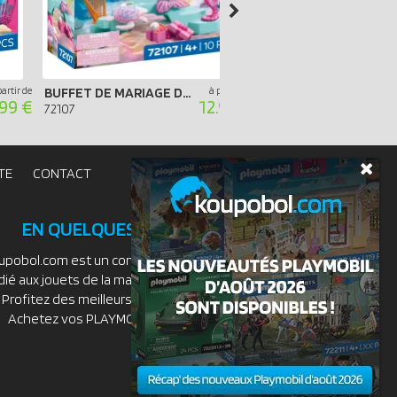
partir de
BUFFET DE MARIAGE DES SIRÈNES
à partir de
.99 €
12.99 €
72107
72109
TE
CONTACT
EN QUELQUES MOTS
upobol.com est un comparateur de prix
dié aux jouets de la marque PLAYMOBIL.
Profitez des meilleurs prix du moment.
Achetez vos PLAYMOBIL moins chers.