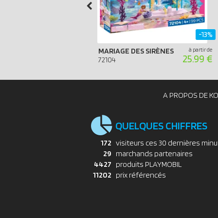
-13%
MARIAGE DES SIRÈNES
à partir de
25.99 €
72104
A PROPOS DE K
QUELQUES CHIFFRES
172
visiteurs ces 30 dernières min
29
marchands partenaires
4427
produits PLAYMOBIL
11202
prix référencés