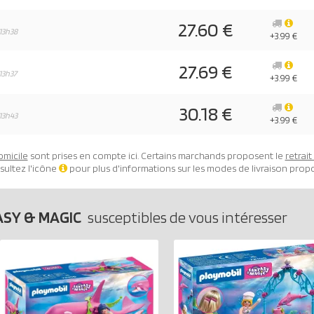
27.60 €
13h38
+3.99 €
27.69 €
13h37
+3.99 €
30.18 €
13h43
+3.99 €
omicile
sont prises en compte ici. Certains marchands proposent le
retrai
sultez l'icône
pour plus d'informations sur les modes de livraison prop
ASY & MAGIC
susceptibles de vous intéresser