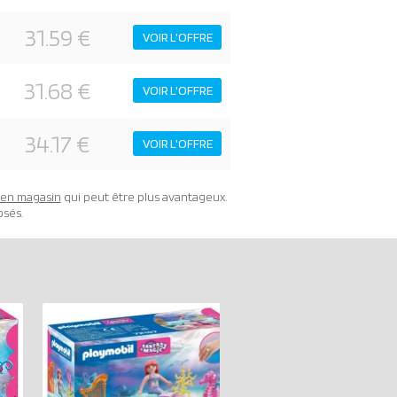
31.59 €
VOIR L'OFFRE
31.68 €
VOIR L'OFFRE
34.17 €
VOIR L'OFFRE
t en magasin
qui peut être plus avantageux.
osés.