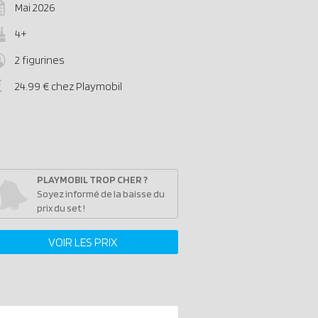
Mai 2026
4+
2 figurines
24.99 € chez Playmobil
PLAYMOBIL TROP CHER ?
Soyez informé de la baisse du
prix du set !
VOIR LES PRIX