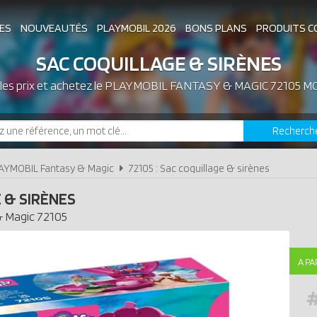
ES
NOUVEAUTÉS
PLAYMOBIL 2026
BONS PLANS
PRODUITS C
SAC COQUILLAGE & SIRÈNES
es prix et achetez le
ASSOCIATIONS DE FANS
PLAYMOBIL FANTASY & MAGIC 72105 M
EXPOSITIONS PLAY
Recherch
LES PLAYMOBIL LES PLUS CHERS
AYMOBIL Fantasy & Magic
72105 : Sac coquillage & sirènes
 & SIRÈNES
& Magic
72105
A PA