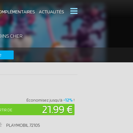
OMPLÉMENTAIRES
ACTUALITÉS
OINS CHER
MOBIL
CATALOGUES PLAYMOBIL
e
DERNIERS PLAYMOBIL AJOUTÉS
-12%
Économisez jusqu'à
!
21.99 €
RTIR DE
PLAYMOBIL
72105