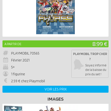
8.99 €
A PARTIR DE
PLAYMOBIL
70565
PLAYMOBIL TROP CHER
?
Février 2021
Soyez informé
5+
de la baisse du
1 figurine
prix du set !
2.59 € chez Playmobil
VOIR LES PRIX
IMAGES