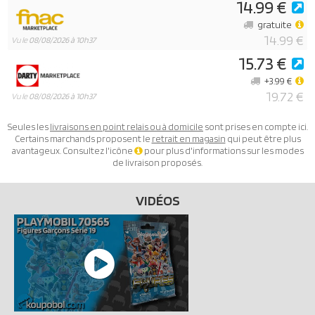
14.99 €
gratuite
14.99 €
Vu le
08/08/2026 à 10h37
15.73 €
+3.99 €
19.72 €
Vu le
08/08/2026 à 10h37
Seules les
livraisons en point relais ou à domicile
sont prises en compte ici.
Certains marchands proposent le
retrait en magasin
qui peut être plus
avantageux. Consultez l'icône
pour plus d'informations sur les modes
de livraison proposés.
VIDÉOS