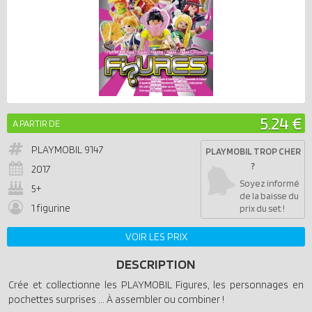
5.24 €
A PARTIR DE
PLAYMOBIL
9147
PLAYMOBIL TROP CHER
?
2017
Soyez informé
5+
de la baisse du
1 figurine
prix du set !
VOIR LES PRIX
DESCRIPTION
Crée et collectionne les PLAYMOBIL Figures, les personnages en
pochettes surprises ... À assembler ou combiner !