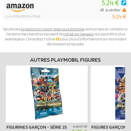
5.24 €
à vérifier
5.24 €
Vu le
07/08/2026 à 07h40
Seules les
livraisons en point relais ou à domicile
sont prises en compte ici.
Certains marchands proposent le
retrait en magasin
qui peut être plus
avantageux. Consultez l'icône
pour plus d'informations sur les modes
de livraison proposés.
AUTRES PLAYMOBIL FIGURES
FIGURINES GARÇON - SÉRIE 25
à partir de
FIGURES GARÇONS -