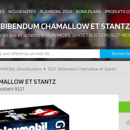
ES
NOUVEAUTÉS
PLAYMOBIL 2026
BONS PLANS
PRODUITS C
BIBENDUM CHAMALLOW ET STANTZ
les prix et achetez le
ASSOCIATIONS DE FANS
PLAYMOBIL GHOSTBUSTERS 9221 MO
EXPOSITIONS PLAY
Recherch
LES PLAYMOBIL LES PLUS CHERS
AYMOBIL Ghostbusters
9221 : Bibendum Chamallow et Stantz
MALLOW ET STANTZ
usters
9221