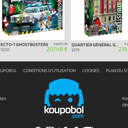
ECTO-1 GHOSTBUSTERS
à partir de
à 
QUARTIER GÉNÉRAL GHOSTBUSTERS
207.49 €
219
9220
9219
OUPOBOL
CONDITIONS D'UTILISATION
COOKIES
PLAN DU SI
utes
Ko
dé