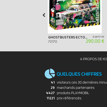
GHOSTBUSTERS ECTO-1A
à partir de
290.00 €
70170
A PROPOS DE K
QUELQUES CHIFFRES
41
visiteurs ces 30 dernières min
29
marchands partenaires
4427
produits PLAYMOBIL
11221
prix référencés