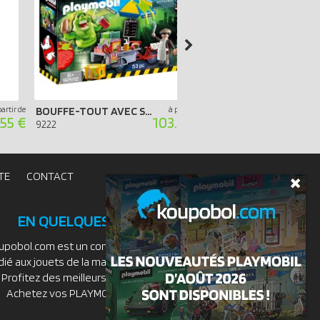
partir de
BOUFFE-TOUT AVEC STAND DE HOT-DOG
à partir de
.55 €
103.35 €
9222
9223
TE
CONTACT
EN QUELQUES MOTS
upobol.com est un comparateur de prix
dié aux jouets de la marque PLAYMOBIL.
Profitez des meilleurs prix du moment.
Achetez vos PLAYMOBIL moins chers.