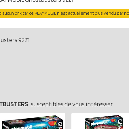
'aucun prix car ce PLAYMOBIL n'est
actuellement plus vendu par n
usters 9221
STBUSTERS
susceptibles de vous intéresser