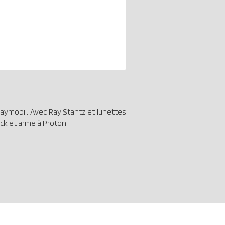
aymobil. Avec Ray Stantz et lunettes
ack et arme à Proton.