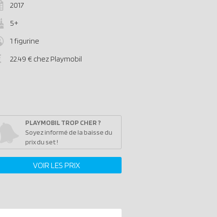
2017
5+
1 figurine
22.49 € chez Playmobil
PLAYMOBIL TROP CHER ?
Soyez informé de la baisse du
prix du set !
VOIR LES PRIX