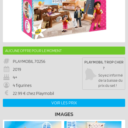
AUCUNE OFFRE POUR LE MOMENT
PLAYMOBIL
70256
PLAYMOBIL TROP CHER
?
2019
Soyez informé
4+
de la baisse du
4 figurines
prix du set !
22.99 € chez Playmobil
VOIR LES PRIX
IMAGES