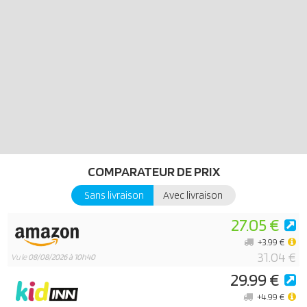
promet des heures d’histoires enchantées. Un incontournable pour
toutes vos aventures imaginaires de fin d’année !
Contenu de la boîte : Personnages : 1 femme, 1 adolescente, 1 fille;
Animaux : 1 cheval, 1 poney, 2 oiseaux; Accessoires : 1 emporte-
pièce « cheval », 1 four, 1 table pliante, 1 table de bistrot, 2 chaises en
métal, 1 comptoir de café, 1 service à café, 1 plante, 1 robot ménager,
1 sac à farine, 1 boîte à œufs, 1 pot à épices, 1 cadre photo, 1 plaque
de cuisson avec du pain épices, 1 plaque de cuisson avec des
biscuits de Noël, 1 seau en bois avec des pommes et des carottes, 1
ensemble de plantes extérieur, 1 rêne avec licol et selle western, 1
chapeau de Père Noël, 1 casque équitation
COMPARATEUR DE PRIX
Sans livraison
Avec livraison
27.05 €
+3.99 €
31.04 €
Vu le
08/08/2026 à 10h40
29.99 €
+4.99 €