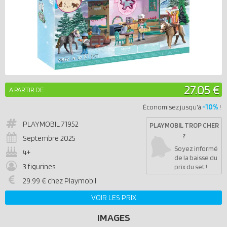
27.05 €
A PARTIR DE
-10%
Économisez jusqu'à
!
PLAYMOBIL
71952
PLAYMOBIL TROP CHER
?
Septembre 2025
Soyez informé
4+
de la baisse du
3 figurines
prix du set !
29.99 € chez Playmobil
VOIR LES PRIX
IMAGES