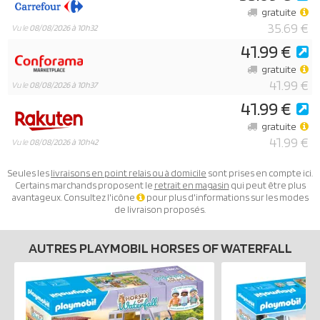
gratuite
35.69 €
Vu le
08/08/2026 à 10h32
41.99 €
gratuite
41.99 €
Vu le
08/08/2026 à 10h37
41.99 €
gratuite
41.99 €
Vu le
08/08/2026 à 10h42
Seules les
livraisons en point relais ou à domicile
sont prises en compte ici.
Certains marchands proposent le
retrait en magasin
qui peut être plus
avantageux. Consultez l'icône
pour plus d'informations sur les modes
de livraison proposés.
AUTRES PLAYMOBIL HORSES OF WATERFALL