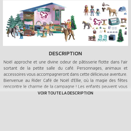
DESCRIPTION
Noël approche et une divine odeur de pâtisserie flotte dans l'air
sortant de la petite salle du café. Personnages, animaux et
accessoires vous accompagneront dans cette délicieuse aventure.
Bienvenue au Rider Café de Noël d’Ellie, où la magie des fêtes
rencontre le charme de la campagne ! Les enfants peuvent vous
aider à préparer de délicieuses gourmandises à l’aide de l’emporte-
pièce en forme de cheval – parfait pour partager un moment de
cuisine convivial à la maison. Le four s’ouvre pour « cuire » biscuits
ou pains d’épices, à servir dans une ambiance festive. Décorez le
café, soulevez la vitrine et garnissez le comptoir selon vos envies.
Avec des animaux à soigner, des accessoires de saison et une
atmosphère chaleureuse, ce coffret PLAYMOBIL plein de détails