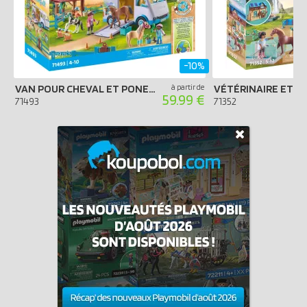
-10%
VAN POUR CHEVAL ET PONEYS AVEC ENCLOS
à partir de
59.99 €
71493
71352