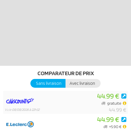
• Tracteur avec attelage de remorque et remorque avec hayon
pliable
• Animaux avec accessoires respectifs
• Brouette pouvant être utilisée avec la figurine adulte
• Poney pouvant être utilisé avec la figurine enfant
• Dimensions du bâtiment : environ 8,1 x 4,7 x 5,5 cm (LxWxH)
• Dimensions du tracteur avec remorque : environ 8,3 x 2,8 x 3,3 cm
(LxWxH)
PLAYMOBIL JUNIOR - conçu spécialement pour nos plus jeunes
COMPARATEUR DE PRIX
fans de PLAYMOBIL ! Parfaitement adapté aux petites mains et aux
premières découvertes des tout-petits. Avec de nombreuses
Sans livraison
Avec livraison
fonctionnalités attrayantes telles que l'empilement, les puzzles ou
44.99 €
le tri, laissez votre enfant âgé de 1 à 4 ans faire ses premiers pas
dans le vaste monde de PLAYMOBIL avec PLAYMOBIL JUNIOR !
gratuite
44.99 €
Vu le
08/08/2026 à 22h32
44.99 €
+5.90 €