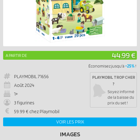
44.99 €
A PARTIR DE
-25%
Économisez jusqu'à
!
PLAYMOBIL
71656
PLAYMOBIL TROP CHER
?
Août 2024
Soyez informé
1+
de la baisse du
3 figurines
prix du set !
59.99 € chez Playmobil
VOIR LES PRIX
IMAGES