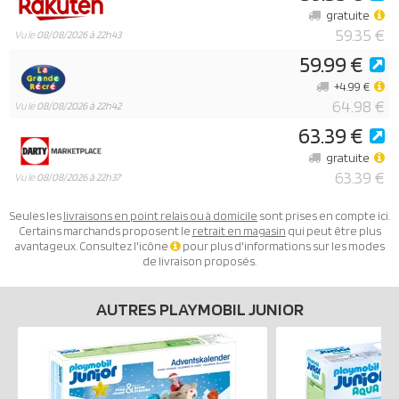
gratuite
59.35 €
Vu le
08/08/2026 à 22h43
59.99 €
+4.99 €
64.98 €
Vu le
08/08/2026 à 22h42
63.39 €
gratuite
63.39 €
Vu le
08/08/2026 à 22h37
Seules les
livraisons en point relais ou à domicile
sont prises en compte ici.
Certains marchands proposent le
retrait en magasin
qui peut être plus
avantageux. Consultez l'icône
pour plus d'informations sur les modes
de livraison proposés.
AUTRES PLAYMOBIL JUNIOR