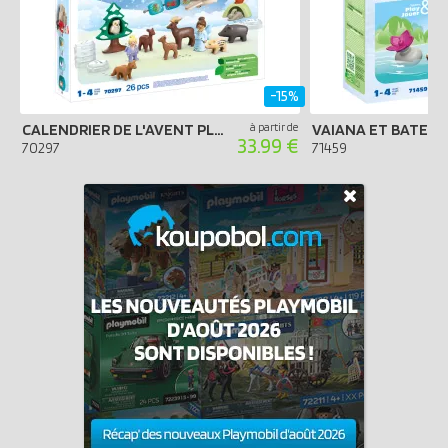
-15%
CALENDRIER DE L'AVENT PLAYMOBIL 2024 - JUNIOR LES ANIMAUX DE LA FORÊT
à partir de
VAIANA ET BATEAU
33.99 €
70297
71459