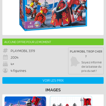
AUCUNE OFFRE POUR LE MOMENT
PLAYMOBIL
3319
PLAYMOBIL TROP CHER
?
2004
Soyez informé
4+
de la baisse du
4 figurines
prix du set !
VOIR LES PRIX
IMAGES