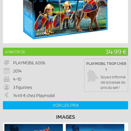
34.99 €
A PARTIR DE
PLAYMOBIL
6006
PLAYMOBIL TROP CHER
?
2014
Soyez informé
4-10
de la baisse du
3 figurines
prix du set !
14.49 € chez Playmobil
VOIR LES PRIX
IMAGES