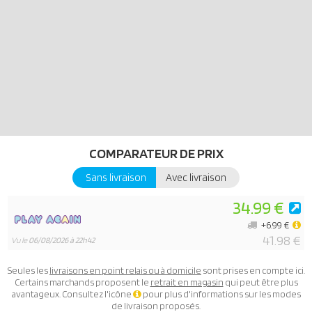
COMPARATEUR DE PRIX
Sans livraison
Avec livraison
34.99 €
+6.99 €
41.98 €
Vu le
06/08/2026 à 22h42
Seules les
livraisons en point relais ou à domicile
sont prises en compte ici.
Certains marchands proposent le
retrait en magasin
qui peut être plus
avantageux. Consultez l'icône
pour plus d'informations sur les modes
de livraison proposés.