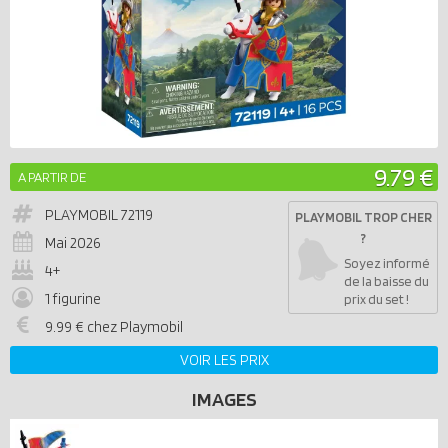
9.79 €
A PARTIR DE
PLAYMOBIL
72119
PLAYMOBIL TROP CHER
?
Mai 2026
Soyez informé
4+
de la baisse du
1 figurine
prix du set !
9.99 € chez Playmobil
VOIR LES PRIX
IMAGES