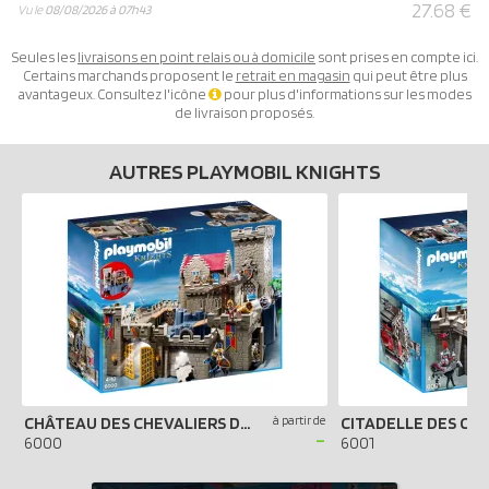
27.68 €
Vu le
08/08/2026 à 07h43
Seules les
livraisons en point relais ou à domicile
sont prises en compte ici.
Certains marchands proposent le
retrait en magasin
qui peut être plus
avantageux. Consultez l'icône
pour plus d'informations sur les modes
de livraison proposés.
AUTRES PLAYMOBIL KNIGHTS
CHÂTEAU DES CHEVALIERS DU LION IMPÉRIAL
à partir de
-
6000
6001