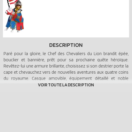
DESCRIPTION
Paré pour la gloire, le Chef des Chevaliers du Lion brandit épée,
bouclier et bannière, prêt pour sa prochaine quête héroïque.
Revêtez-lui une armure brillante, choisissez si son destrier porte la
cape et chevauchez vers de nouvelles aventures aux quatre coins
du royaume. Casque amovible, équipement détaillé et noble
monture : chaque voyage devient un récit d’honneur et de
bravoure. Ce set PLAYMOBIL promet des aventures sans fin, des
histoires audacieuses et un temps de jeu créatif !