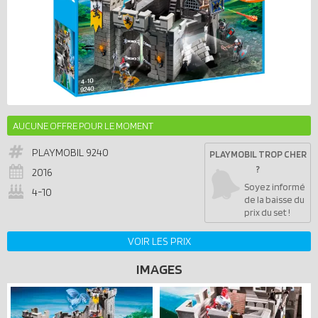
AUCUNE OFFRE POUR LE MOMENT
PLAYMOBIL
9240
PLAYMOBIL TROP CHER
?
2016
Soyez informé
4-10
de la baisse du
prix du set !
VOIR LES PRIX
IMAGES