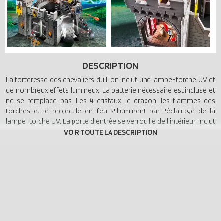
DESCRIPTION
La forteresse des chevaliers du Lion inclut une lampe-torche UV et
de nombreux effets lumineux. La batterie nécessaire est incluse et
ne se remplace pas. Les 4 cristaux, le dragon, les flammes des
torches et le projectile en feu s'illuminent par l'éclairage de la
lampe-torche UV. La porte d'entrée se verrouille de l'intérieur. Inclut
un mur à casser pour envahir la forteresse. La baliste pivotante à
fonction de tir peut être placée sur les créneaux des murailles. Une
trappe se cache dans la tour et conduit directement vers les
cachots. Inclut un chevalier du Lion et 2 chevaliers de l'Aigle.