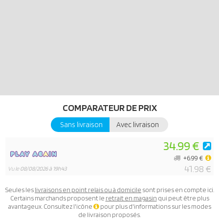
COMPARATEUR DE PRIX
Sans livraison
Avec livraison
34.99 €
+6.99 €
41.98 €
Vu le
08/08/2026 à 19h43
Seules les
livraisons en point relais ou à domicile
sont prises en compte ici.
Certains marchands proposent le
retrait en magasin
qui peut être plus
avantageux. Consultez l'icône
pour plus d'informations sur les modes
de livraison proposés.