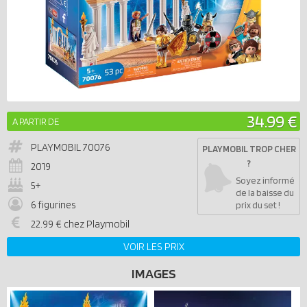
34.99 €
A PARTIR DE
PLAYMOBIL
70076
PLAYMOBIL TROP CHER
?
2019
Soyez informé
5+
de la baisse du
6 figurines
prix du set !
22.99 € chez Playmobil
VOIR LES PRIX
IMAGES