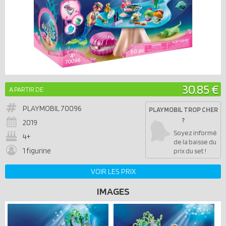
30.85 €
A PARTIR DE
PLAYMOBIL
70096
PLAYMOBIL TROP CHER
?
2019
Soyez informé
4+
de la baisse du
1 figurine
prix du set !
VOIR LES PRIX
IMAGES