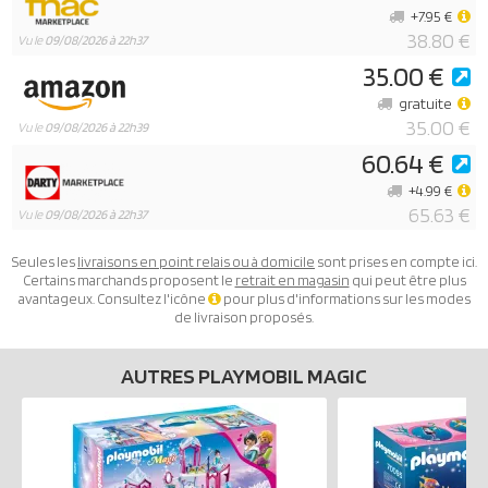
+7.95 €
38.80 €
Vu le
09/08/2026 à 22h37
35.00 €
gratuite
35.00 €
Vu le
09/08/2026 à 22h39
60.64 €
+4.99 €
65.63 €
Vu le
09/08/2026 à 22h37
Seules les
livraisons en point relais ou à domicile
sont prises en compte ici.
Certains marchands proposent le
retrait en magasin
qui peut être plus
avantageux. Consultez l'icône
pour plus d'informations sur les modes
de livraison proposés.
AUTRES PLAYMOBIL MAGIC