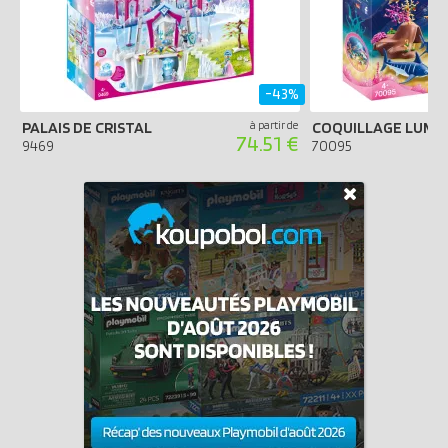
-43%
PALAIS DE CRISTAL
à partir de
74.51 €
9469
70095