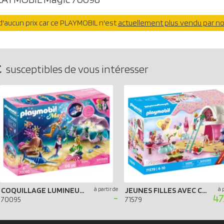
'aucun prix car ce PLAYMOBIL n'est
actuellement plus vendu par n
C
susceptibles de vous intéresser
COQUILLAGE LUMINEUX AVEC SIRÈNES
à partir de
JEUNES FILLES AVEC CONFISERIES - PROMO PACK
à 
-
47
70095
71579