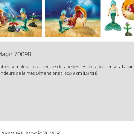
agic 70098
nt ensemble à la recherche des perles les plus précieuses. La sir
ondeurs de la mer. Dimensions : 11x5x9 cm (LxPxH).
LAYMOBIL Magic 70098