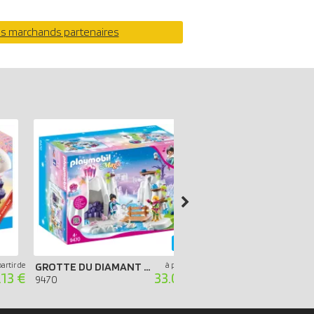
os marchands partenaires
-45%
partir de
GROTTE DU DIAMANT CRISTAL D'AMOUR
à partir de
.13 €
33.00 €
9470
71002