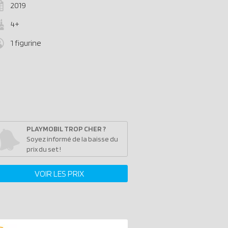
2019
4+
1 figurine
PLAYMOBIL TROP CHER ?
Soyez informé de la baisse du
prix du set !
VOIR LES PRIX