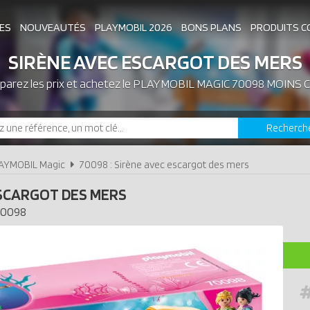
ES
NOUVEAUTÉS
PLAYMOBIL 2026
BONS PLANS
PRODUITS C
SIRÈNE AVEC ESCARGOT DES MERS
arez les prix et achetez le
ASSOCIATIONS DE FANS
PLAYMOBIL MAGIC 70098 MOINS 
EXPOSITIONS PLAY
Recherch
LES PLAYMOBIL LES PLUS CHERS
AYMOBIL Magic
70098 : Sirène avec escargot des mers
ESCARGOT DES MERS
0098