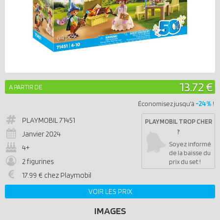
13.72 €
A PARTIR DE
-24%
Économisez jusqu'à
!
PLAYMOBIL
71451
PLAYMOBIL TROP CHER
?
Janvier 2024
Soyez informé
4+
de la baisse du
2 figurines
prix du set !
17.99 € chez Playmobil
VOIR LES PRIX
IMAGES