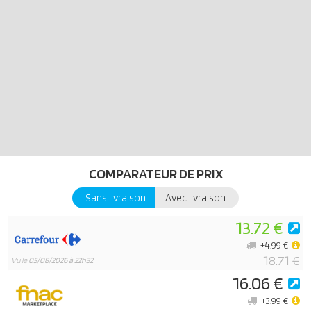
un bandeau et un sceptre, d'un cow-boy avec un chapeau et un
cheval de trait, ou d'un Indien avec un bandeau, une plume et un
lance-pierre, les possibilités sont infinies. Il y a même un tigre avec
un masque et des gants, et un ange avec un collier et des ailes. Et
lorsque la faim se fait sentir, les petits invités peuvent s'asseoir à la
table des enfants et se régaler de délicieuses glaces à la fraise, de
gâteaux, de bonbons et de jus de fruits en canette. Le panier pliable
permet de ranger les costumes et leurs accessoires.
COMPARATEUR DE PRIX
Sans livraison
Avec livraison
13.72 €
+4.99 €
18.71 €
Vu le
05/08/2026 à 22h32
16.06 €
+3.99 €