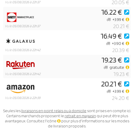
20.05 €
Vu le
05/08/2026 à 22h37
16.22 €
+3.99 €
20.21 €
Vu le
05/08/2026 à 22h37
16.49 €
+3.90 €
20.39 €
Vu le
05/08/2026 à 22h42
19.23 €
gratuite
19.23 €
Vu le
05/08/2026 à 22h42
20.21 €
+3.99 €
24.20 €
Vu le
05/08/2026 à 22h39
Seules les
livraisons en point relais ou à domicile
sont prises en compte ici.
Certains marchands proposent le
retrait en magasin
qui peut être plus
avantageux. Consultez l'icône
pour plus d'informations sur les modes
de livraison proposés.