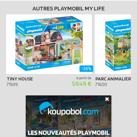
AUTRES PLAYMOBIL MY LIFE
-26%
TINY HOUSE
à partir de
59.49 €
71509
71600