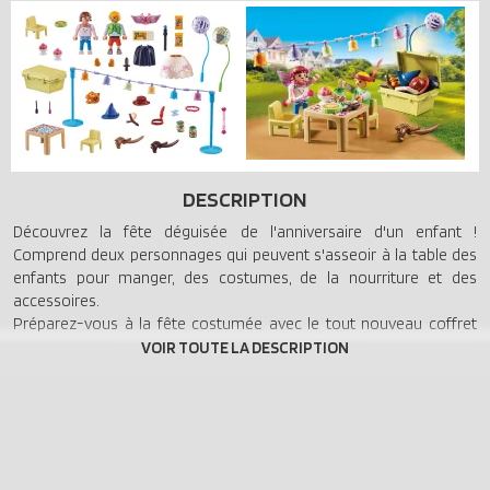
DESCRIPTION
Découvrez la fête déguisée de l'anniversaire d'un enfant !
Comprend deux personnages qui peuvent s'asseoir à la table des
enfants pour manger, des costumes, de la nourriture et des
accessoires.
Préparez-vous à la fête costumée avec le tout nouveau coffret
PLAYMOBIL "Enfants avec décorations de fête". Ce set comprend
deux personnages PLAYMOBIL, des costumes, un panier, une table,
de la nourriture et des accessoires. L'enfant qui fête son
anniversaire vous invite à l'ultime fête costumée, et grâce aux
nombreux costumes disponibles, les enfants peuvent endosser
tous les rôles imaginables. Qu'il s'agisse d'un magicien avec un
chapeau, une cape et une baguette, d'une princesse avec une jupe,