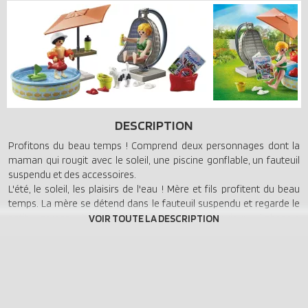
DESCRIPTION
Profitons du beau temps ! Comprend deux personnages dont la
maman qui rougit avec le soleil, une piscine gonflable, un fauteuil
suspendu et des accessoires.
L'été, le soleil, les plaisirs de l'eau ! Mère et fils profitent du beau
temps. La mère se détend dans le fauteuil suspendu et regarde le
petit garçon barboter. Le petit chat curieux l'observe
attentivement. Que ce soit avant de bronzer ou après avoir
barboté, appliquez régulièrement de la crème solaire. C'est
important ! Heureusement, la crème solaire est déjà préparée.
Effet coup de soleil : La silhouette féminine devient rouge sous
l'exposition aux UV. Ce set comprend deux personnages
PLAYMOBIL, une pataugeoire, un fauteuil suspendu, un chat et des