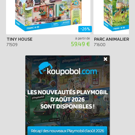
-26%
TINY HOUSE
à partir de
59.49 €
71509
71600