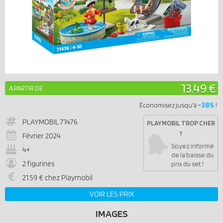
13.49 €
A PARTIR DE
-38%
Économisez jusqu'à
!
PLAYMOBIL
71476
PLAYMOBIL TROP CHER
?
Février 2024
Soyez informé
4+
de la baisse du
2 figurines
prix du set !
21.59 € chez Playmobil
VOIR LES PRIX
IMAGES