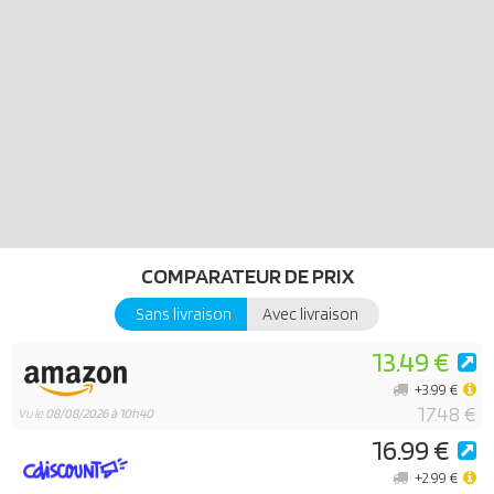
accessoires. La gamme est fabriquée avec plus de 80% de
matériaux recyclés ou biosourcés en moyenne.
COMPARATEUR DE PRIX
Sans livraison
Avec livraison
13.49 €
+3.99 €
17.48 €
Vu le
08/08/2026 à 10h40
16.99 €
+2.99 €