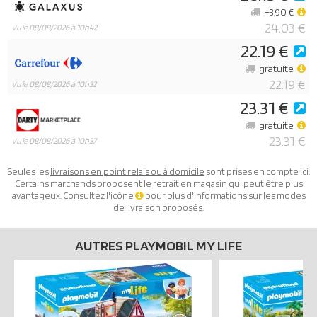
+3.90 €
24.03 €
Vu le
08/08/2026 à 10h42
22.19 €
gratuite
22.19 €
Vu le
08/08/2026 à 10h32
23.31 €
gratuite
23.31 €
Vu le
08/08/2026 à 10h37
Seules les
livraisons en point relais ou à domicile
sont prises en compte ici.
Certains marchands proposent le
retrait en magasin
qui peut être plus
avantageux. Consultez l'icône
pour plus d'informations sur les modes
de livraison proposés.
AUTRES PLAYMOBIL MY LIFE