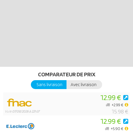
- Une gaufre peut être placée dans le gaufrier.
- Tous les coffrets de shopping PLAYMOBIL My Life peuvent être
combinés et assemblés pour former un grand centre commercial.
COMPARATEUR DE PRIX
Sans livraison
Avec livraison
12.99 €
+2.99 €
15.98 €
Vu le
07/08/2026 à 22h37
12.99 €
+5.90 €