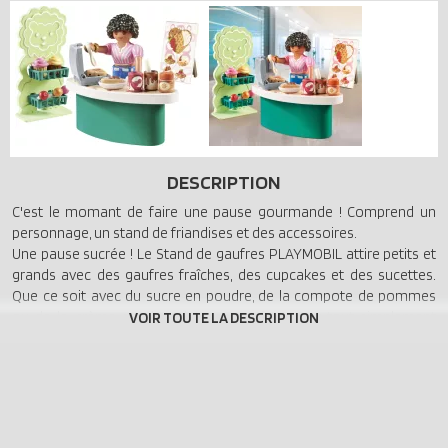
DESCRIPTION
C'est le momant de faire une pause gourmande ! Comprend un
personnage, un stand de friandises et des accessoires.
Une pause sucrée ! Le Stand de gaufres PLAYMOBIL attire petits et
grands avec des gaufres fraîches, des cupcakes et des sucettes.
Que ce soit avec du sucre en poudre, de la compote de pommes
ou de la crème au chocolat, ces gaufres sont tout simplement
délicieuses !
- Ce set comprend un personnage PLAYMOBIL, une étagère avec
des paniers suspendus, un comptoir de vente, des cupcakes, des
sucettes, un cœur en pain d'épices, un gaufrier et bien d'autres
accessoires sucrés.