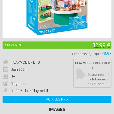
12.99 €
A PARTIR DE
-13%
Économisez jusqu'à
!
PLAYMOBIL
71540
PLAYMOBIL TROP CHER
?
Juin 2024
Soyez informé
5+
de la baisse du
1 figurine
prix du set !
14.99 € chez Playmobil
VOIR LES PRIX
IMAGES