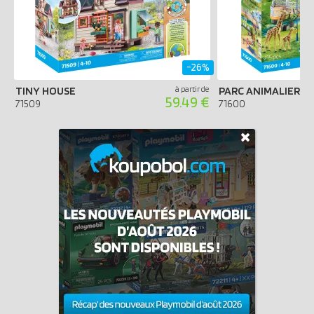
-26%
TINY HOUSE
à partir de
59.49 €
71509
71600