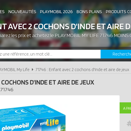
ES
NOUVEAUTÉS
PLAYMOBIL 2026
BONS PLANS
PRODUITS C
T AVEC 2 COCHONS D'INDE ET AIRE D
rez les prix et achetez le
ASSOCIATIONS DE FANS
PLAYMOBIL MY LIFE 71746 MOINS
EXPOSITIONS PLAY
Recherch
LES PLAYMOBIL LES PLUS CHERS
AYMOBIL My Life
71746 : Enfant avec 2 cochons d'Inde et aire de jeux
 COCHONS D'INDE ET AIRE DE JEUX
71746
A PA