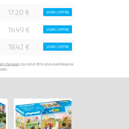
17.20 €
VOIR L'OFFRE
16.49 €
VOIR L'OFFRE
18.42 €
VOIR L'OFFRE
t en magasin
qui peut être plus avantageux.
osés.