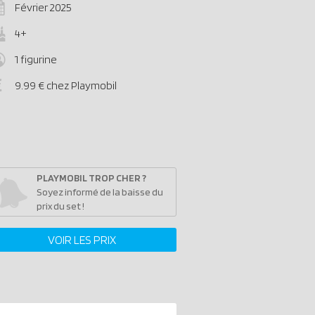
Février 2025
4+
1 figurine
9.99 € chez Playmobil
PLAYMOBIL TROP CHER ?
Soyez informé de la baisse du
prix du set !
VOIR LES PRIX