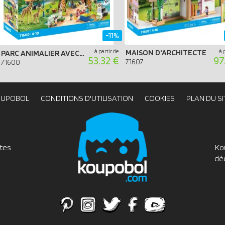
-11%
à partir de
MAISON D'ARCHITECTE
à 
PARC ANIMALIER AVEC VISITEURS (SPÉCIAL 50 ANS)
53.32 €
97
71607
71600
OUPOBOL
CONDITIONS D'UTILISATION
COOKIES
PLAN DU SI
utes
Ko
dé