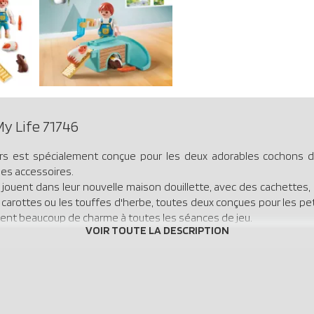
y Life 71746
rs est spécialement conçue pour les deux adorables cochons d
es accessoires.
jouent dans leur nouvelle maison douillette, avec des cachettes, u
s carottes ou les touffes d'herbe, toutes deux conçues pour les peti
tent beaucoup de charme à toutes les séances de jeu.
tails bien pensés, inspire l'éducation et la créativité, ce qui en f