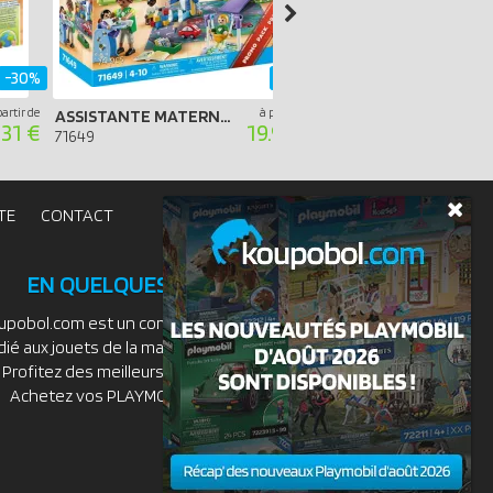
-30%
-20%
partir de
à partir de
ASSISTANTE MATERNELLE ET BÉBÉS - PROMO PACK
.31 €
19.99 €
71453
71649
TE
CONTACT
EN QUELQUES MOTS
upobol.com est un comparateur de prix
dié aux jouets de la marque PLAYMOBIL.
Profitez des meilleurs prix du moment.
Achetez vos PLAYMOBIL moins chers.