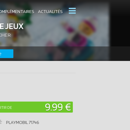
OMPLÉMENTAIRES
ACTUALITÉS
E JEUX
 CHER
MOBIL
CATALOGUES PLAYMOBIL
e
DERNIERS PLAYMOBIL AJOUTÉS
9.99 €
RTIR DE
PLAYMOBIL
71746