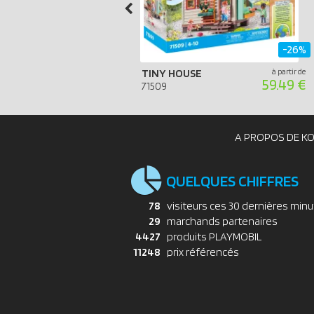
-26%
TINY HOUSE
à partir de
59.49 €
71509
A PROPOS DE K
QUELQUES CHIFFRES
78
visiteurs ces 30 dernières min
29
marchands partenaires
4427
produits PLAYMOBIL
11248
prix référencés