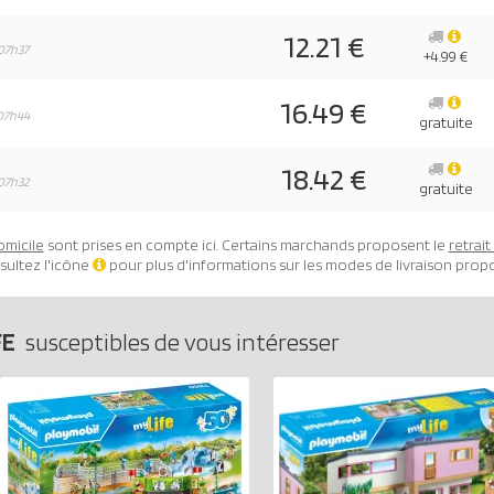
12.21 €
07h37
+4.99 €
16.49 €
07h44
gratuite
18.42 €
07h32
gratuite
omicile
sont prises en compte ici. Certains marchands proposent le
retrai
sultez l'icône
pour plus d'informations sur les modes de livraison prop
FE
susceptibles de vous intéresser