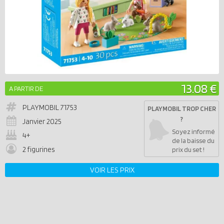
13.08 €
A PARTIR DE
PLAYMOBIL
71753
PLAYMOBIL TROP CHER
?
Janvier 2025
Soyez informé
4+
de la baisse du
2 figurines
prix du set !
VOIR LES PRIX