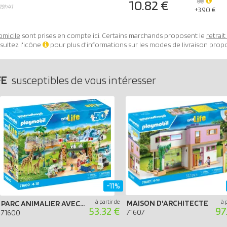
10.82 €
19h41
+3.90 €
omicile
sont prises en compte ici. Certains marchands proposent le
retrai
sultez l'icône
pour plus d'informations sur les modes de livraison prop
FE
susceptibles de vous intéresser
-11%
à partir de
MAISON D'ARCHITECTE
à 
PARC ANIMALIER AVEC VISITEURS (SPÉCIAL 50 ANS)
53.32 €
97
71607
71600