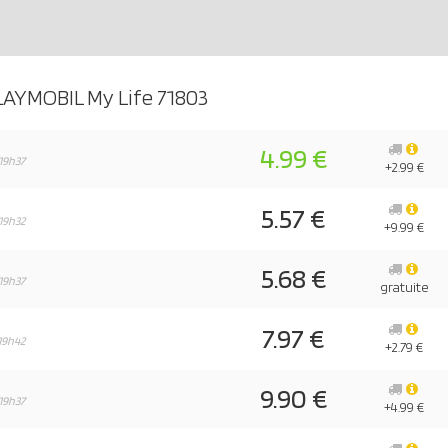
LAYMOBIL My Life 71803
4.99 €
19h37
+2.99 €
5.57 €
19h32
+9.99 €
5.68 €
19h37
gratuite
7.97 €
19h42
+2.79 €
9.90 €
19h37
+4.99 €