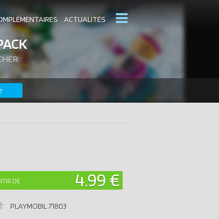
OMPLÉMENTAIRES
ACTUALITÉS
PACK
 CHER
MOBIL
CATALOGUES PLAYMOBIL
e
DERNIERS PLAYMOBIL AJOUTÉS
4.99 €
RTIR DE
PLAYMOBIL
71803