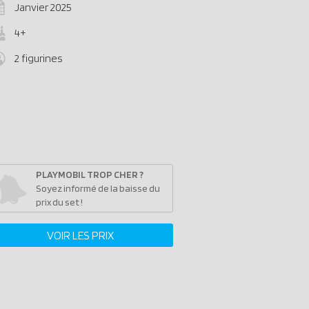
Janvier 2025
4+
2 figurines
PLAYMOBIL TROP CHER ?
Soyez informé de la baisse du
prix du set !
VOIR LES PRIX