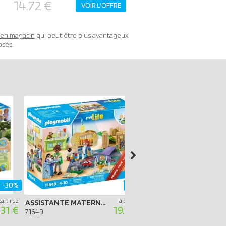
14.72 €
VOIR L'OFFRE
t en magasin
qui peut être plus avantageux.
osés.
-30%
-20%
partir de
à partir de
ASSISTANTE MATERNELLE ET BÉBÉS - PROMO PACK
.31 €
19.99 €
71453
71649