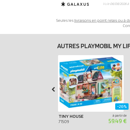
Vu le
06/08/2026 à 
Seules les
livraisons en point relais ou à d
Con
AUTRES PLAYMOBIL MY LI
-26%
TINY HOUSE
à partir de
59.49 €
71509