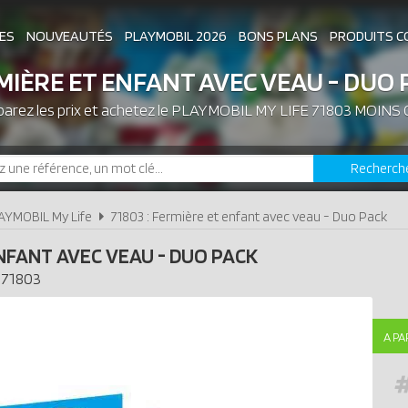
ES
NOUVEAUTÉS
PLAYMOBIL 2026
BONS PLANS
PRODUITS C
MIÈRE ET ENFANT AVEC VEAU - DUO 
rez les prix et achetez le
ASSOCIATIONS DE FANS
PLAYMOBIL MY LIFE 71803 MOINS
EXPOSITIONS PLAY
Recherch
LES PLAYMOBIL LES PLUS CHERS
AYMOBIL My Life
71803 : Fermière et enfant avec veau - Duo Pack
NFANT AVEC VEAU - DUO PACK
71803
A PA