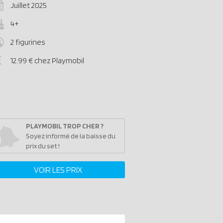
Juillet 2025
4+
2 figurines
12.99 € chez Playmobil
PLAYMOBIL TROP CHER ?
Soyez informé de la baisse du
prix du set !
VOIR LES PRIX