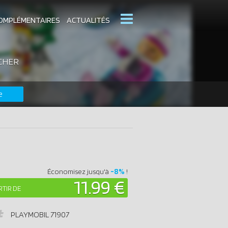
OMPLÉMENTAIRES
ACTUALITÉS
 CHER
MOBIL
CATALOGUES PLAYMOBIL
e
DERNIERS PLAYMOBIL AJOUTÉS
-8%
Économisez jusqu'à
!
11.99 €
RTIR DE
PLAYMOBIL
71907