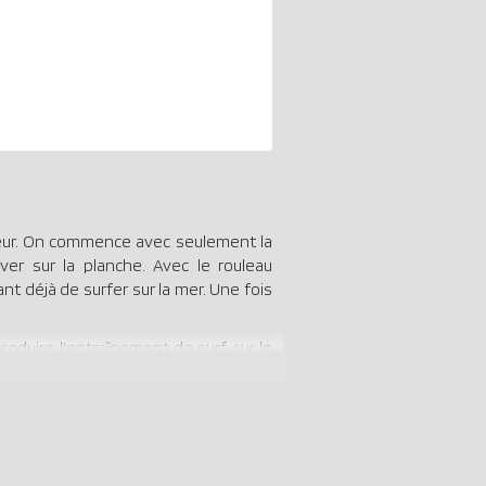
sseur. On commence avec seulement la
ver sur la planche. Avec le rouleau
t déjà de surfer sur la mer. Une fois
oduire l'entraînement de surf sur le
ort de planche de surf. - Les deux
c de plage peut être rempli à volonté