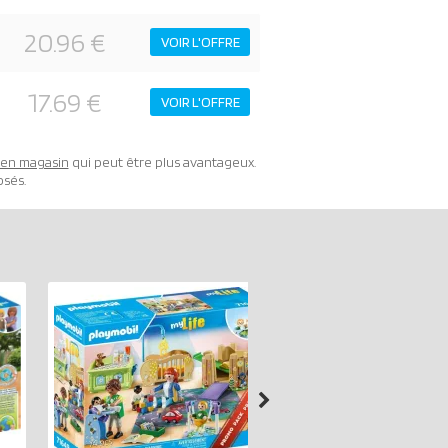
20.96 €
VOIR L'OFFRE
17.69 €
VOIR L'OFFRE
t en magasin
qui peut être plus avantageux.
osés.