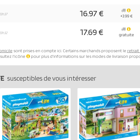
16.97 €
13h37
+3.99 €
17.69 €
13h32
gratuite
omicile
sont prises en compte ici. Certains marchands proposent le
retrai
sultez l'icône
pour plus d'informations sur les modes de livraison prop
FE
susceptibles de vous intéresser