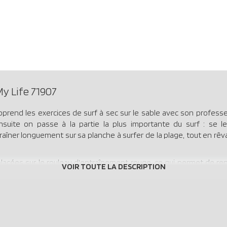
y Life 71907
 apprend les exercices de surf à sec sur le sable avec son profe
uite on passe à la partie la plus importante du surf : se le
aîner longuement sur sa planche à surfer de la plage, tout en rêvan
lacées sur le rouleau d'entraînement rouge, ce qui permet de repr
 Les deux planches de surf peuvent être fixées dans le supp
nt sur les planches de surf grâce à la fixation des pieds. - Le sa