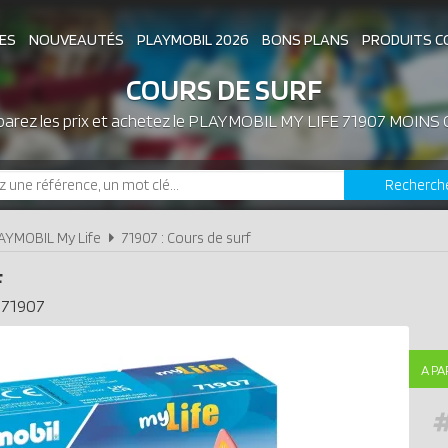
ES
NOUVEAUTÉS
PLAYMOBIL 2026
BONS PLANS
PRODUITS C
COURS DE SURF
rez les prix et achetez le
ASSOCIATIONS DE FANS
PLAYMOBIL MY LIFE 71907 MOINS
EXPOSITIONS PLAY
Recherch
LES PLAYMOBIL LES PLUS CHERS
AYMOBIL My Life
71907 : Cours de surf
F
71907
A PA