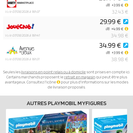
+3.99 €
32.43 €
Vu le
07/08/2026 à 16h37
29.99 €
+4.99 €
34.98 €
Vu le
07/08/2026 à 16h41
34.99 €
+3.99 €
38.98 €
Vu le
07/08/2026 à 16h31
Seules les
livraisons en point relais ou à domicile
sont prises en compte ici.
Certains marchands proposent le
retrait en magasin
qui peut être plus
avantageux. Consultez l'icône
pour plus d'informations sur les modes
de livraison proposés.
AUTRES PLAYMOBIL MYFIGURES