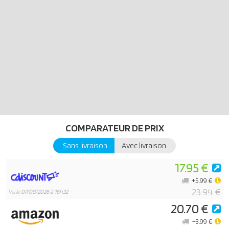
un sachet avec six personnages à assembler et combiner à l’infini.
Les bras, les jambes, les têtes peuvent être échangés pour créer de
nombreux personnages différents et personnalisés. Grâce aux
multiples possibilités de combinaisons, PLAYMOBIL My Figures
favorise la créativité, la motricité fine ainsi que l’esprit de
découverte. Avec My Figures, les enfants peuvent concevoir leur
univers de jeu comme ils le souhaitent. Qu'il s'agisse d'un incendie,
d'une urgence médicale ou d'un accident de la circulation, les héros
de l'équipe de secours PLAYMOBIL sont toujours prêts à aider. C'est
parti pour l'action !
COMPARATEUR DE PRIX
Sans livraison
Avec livraison
17.95 €
+5.99 €
23.94 €
Vu le
07/08/2026 à 16h32
20.70 €
+3.99 €