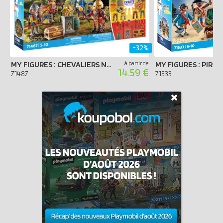
-32%
MY FIGURES : CHEVALIERS NOVELMORE
à partir de
MY FIGURES : PIRAT
14.59 €
71487
71533