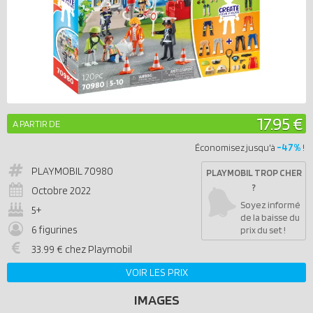
17.95 €
A PARTIR DE
-47%
Économisez jusqu'à
!
PLAYMOBIL
70980
PLAYMOBIL TROP CHER
?
Octobre 2022
Soyez informé
5+
de la baisse du
6 figurines
prix du set !
33.99 € chez Playmobil
VOIR LES PRIX
IMAGES