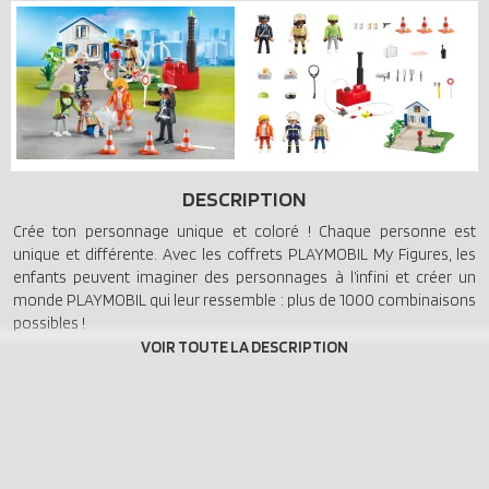
DESCRIPTION
Crée ton personnage unique et coloré ! Chaque personne est
unique et différente. Avec les coffrets PLAYMOBIL My Figures, les
enfants peuvent imaginer des personnages à l’infini et créer un
monde PLAYMOBIL qui leur ressemble : plus de 1000 combinaisons
possibles !
Crée ton personnage unique et coloré Chaque personne est unique
et différente. Avec les nouveaux PLAYMOBIL My Figures, les enfants
peuvent imaginer des personnages à l’infini et créer un monde
PLAYMOBIL qui leur ressemble: plus de 1000 combinaisons
possibles ! Les sets My Figures permettent de libérer leur créativité
et leur capacité à inventer de nouvelles histoires. En plus des
décors de jeu et des accessoires, chaque boîte My Figures contient