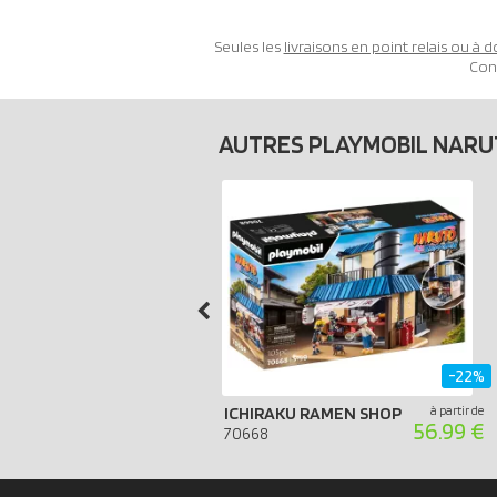
Seules les
livraisons en point relais ou à d
Con
AUTRES PLAYMOBIL NARU
-22%
ICHIRAKU RAMEN SHOP
à partir de
56.99 €
70668