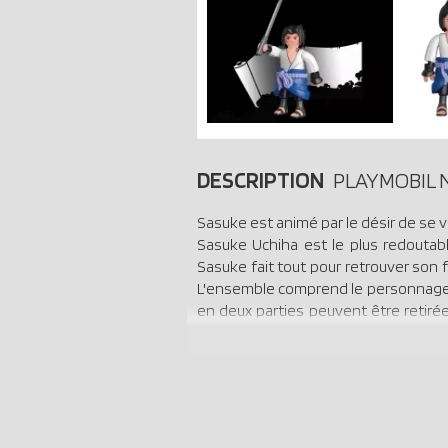
DESCRIPTION
PLAYMOBIL N
Sasuke est animé par le désir de se ve
Sasuke Uchiha est le plus redoutable
Sasuke fait tout pour retrouver son fr
L'ensemble comprend le personnage d
en deux parties peuvent être retirée
premiers personnages originaux de 
anniversaire .Grâce aux nombreux 
légendaires et à inventer de nouvelle