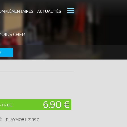
OMPLÉMENTAIRES
ACTUALITÉS
MOINS CHER
MOBIL
CATALOGUES PLAYMOBIL
e
DERNIERS PLAYMOBIL AJOUTÉS
6.90 €
RTIR DE
PLAYMOBIL
71097