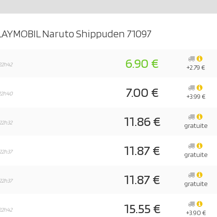
LAYMOBIL Naruto Shippuden 71097
6.90 €
22h42
+2.79 €
7.00 €
22h40
+3.99 €
11.86 €
22h32
gratuite
11.87 €
22h37
gratuite
11.87 €
22h37
gratuite
15.55 €
22h42
+3.90 €