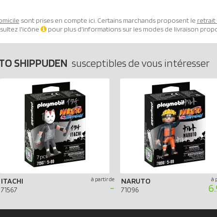
omicile
sont prises en compte ici. Certains marchands proposent le
retrai
sultez l'icône
pour plus d'informations sur les modes de livraison prop
TO SHIPPUDEN
susceptibles de vous intéresser
à partir de
à 
ITACHI
NARUTO
-
6.
71567
71096