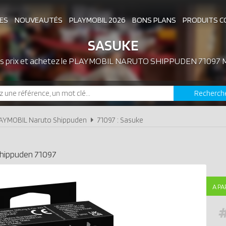
ES
NOUVEAUTÉS
PLAYMOBIL 2026
BONS PLANS
PRODUITS C
SASUKE
 prix et achetez le
PLAYMOBIL NARUTO SHIPPUDEN 71097 
ASSOCIATIONS DE FANS
EXPOSITIONS PLAY
Recherch
LES PLAYMOBIL LES PLUS CHERS
AYMOBIL Naruto Shippuden
71097 : Sasuke
hippuden
71097
A PA