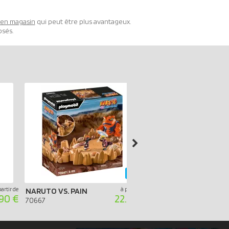
t en magasin
qui peut être plus avantageux.
osés.
-56%
partir de
à partir de
NARUTO VS. PAIN
ITACHI AKATSUKI
90 €
22.35 €
70667
71226