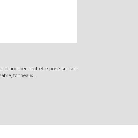
… Le chandelier peut être posé sur son
 sabre, tonneaux….