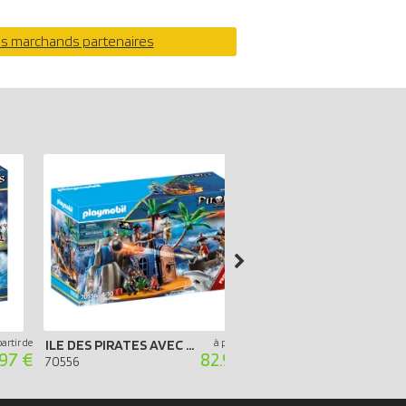
os marchands partenaires
partir de
ILE DES PIRATES AVEC CACHETTES AU TRÉSOR
à partir de
BATEAU PIRATES
.97 €
82.90 €
70556
71530