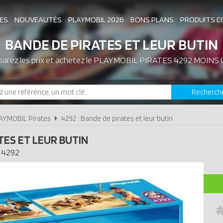
ES
NOUVEAUTÉS
PLAYMOBIL 2026
BONS PLANS
PRODUITS C
BANDE DE PIRATES ET LEUR BUTIN
rez les prix et achetez le
ASSOCIATIONS DE FANS
PLAYMOBIL PIRATES 4292 MOINS
EXPOSITIONS PLAY
Recherch
LES PLAYMOBIL LES PLUS CHERS
AYMOBIL Pirates
4292 : Bande de pirates et leur butin
TES ET LEUR BUTIN
4292