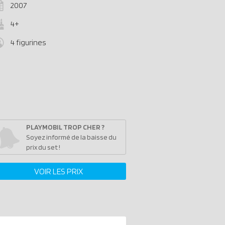
2007
4+
4 figurines
PLAYMOBIL TROP CHER ?
Soyez informé de la baisse du
prix du set !
VOIR LES PRIX