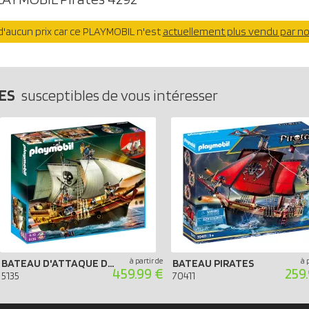
'aucun prix car ce PLAYMOBIL n'est
actuellement plus vendu par n
TES
susceptibles de vous intéresser
à partir de
à 
BATEAU D'ATTAQUE DES PIRATES
BATEAU PIRATES
459.99 €
259
5135
70411