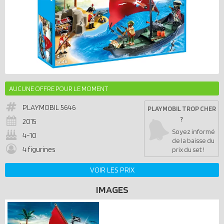
AUCUNE OFFRE POUR LE MOMENT
PLAYMOBIL
5646
PLAYMOBIL TROP CHER
?
2015
Soyez informé
4-10
de la baisse du
4 figurines
prix du set !
VOIR LES PRIX
IMAGES