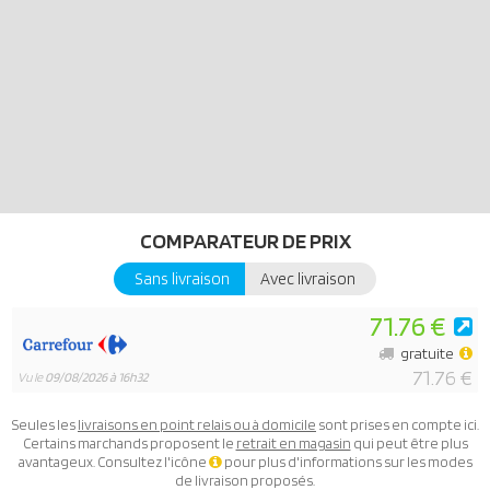
COMPARATEUR DE PRIX
Sans livraison
Avec livraison
71.76 €
gratuite
71.76 €
Vu le
09/08/2026 à 16h32
Seules les
livraisons en point relais ou à domicile
sont prises en compte ici.
Certains marchands proposent le
retrait en magasin
qui peut être plus
avantageux. Consultez l'icône
pour plus d'informations sur les modes
de livraison proposés.