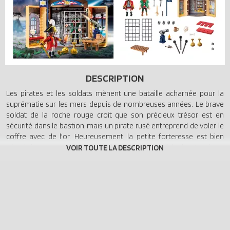
DESCRIPTION
Les pirates et les soldats mènent une bataille acharnée pour la
suprématie sur les mers depuis de nombreuses années. Le brave
soldat de la roche rouge croit que son précieux trésor est en
sécurité dans le bastion, mais un pirate rusé entreprend de voler le
coffre avec de l'or. Heureusement, la petite forteresse est bien
sécurisée avec une grille amovible et un canon à balles. Le pirate
réussira-t-il encore à voler le trésor? Les boîtes de jeu PLAYMOBIL
offrent beaucoup de plaisir sur la route. Toutes les figurines et
accessoires sont rangés dans la boîte en un rien de temps et la
poignée de transport pratique vous permet d'emporter facilement
l'ensemble de jeu avec vous où que vous alliez.