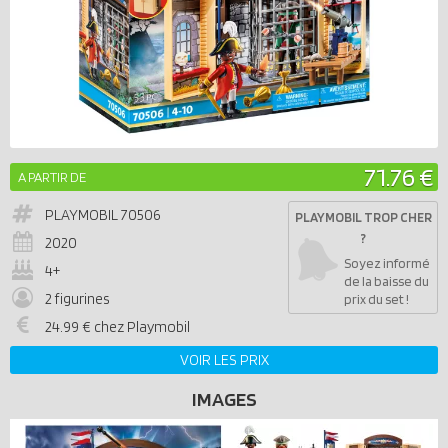
71.76 €
A PARTIR DE
PLAYMOBIL
70506
PLAYMOBIL TROP CHER
?
2020
Soyez informé
4+
de la baisse du
2 figurines
prix du set !
24.99 € chez Playmobil
VOIR LES PRIX
IMAGES