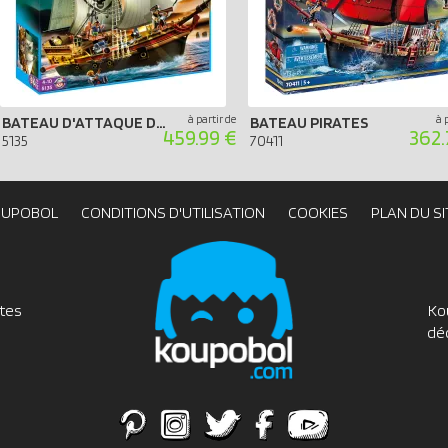
à partir de
à 
BATEAU D'ATTAQUE DES PIRATES
BATEAU PIRATES
459.99 €
362.
5135
70411
OUPOBOL
CONDITIONS D'UTILISATION
COOKIES
PLAN DU SI
utes
Ko
dé