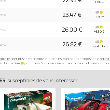
22h39
+3.99 €
23.47 €
22h32
+4.99 €
26.00 €
22h32
+3.80 €
26.82 €
22h42
gratuite
omicile
sont prises en compte ici. Certains marchands proposent le
retrai
sultez l'icône
pour plus d'informations sur les modes de livraison prop
TES
susceptibles de vous intéresser