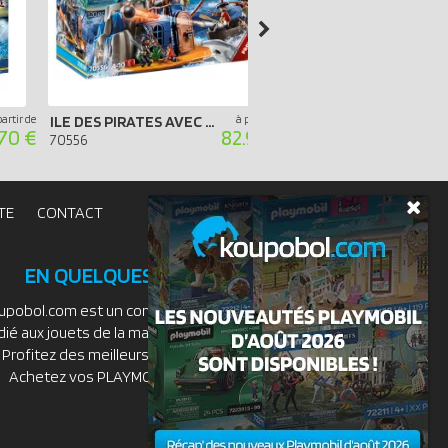
partir de
ILE DES PIRATES AVEC CACHETTES AU TRÉSOR
à partir de
BATEAU PIRATES
70 €
82.90 €
70556
71530
TE
CONTACT
EN QUELQUES MOTS
upobol.com est un comparateur de prix
dié aux jouets de la marque PLAYMOBIL.
Profitez des meilleurs prix du moment.
Achetez vos PLAYMOBIL moins chers.