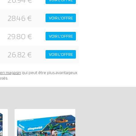
28.46 €
VOIR L'OFFRE
29.80 €
VOIR L'OFFRE
26.82 €
VOIR L'OFFRE
t en magasin
qui peut être plus avantageux.
osés.