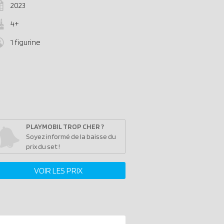
2023
4+
1 figurine
PLAYMOBIL TROP CHER ?
Soyez informé de la baisse du
prix du set !
VOIR LES PRIX