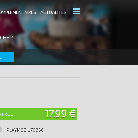
OMPLÉMENTAIRES
ACTUALITÉS
 CHER
MOBIL
CATALOGUES PLAYMOBIL
e
DERNIERS PLAYMOBIL AJOUTÉS
17.99 €
RTIR DE
PLAYMOBIL
70860