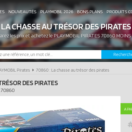
ES
NOUVEAUTÉS
PLAYMOBIL 2026
BONS PLANS
PRODUITS C
LA CHASSE AU TRÉSOR DES PIRATES
rez les prix et achetez le
ASSOCIATIONS DE FANS
PLAYMOBIL PIRATES 70860 MOINS
EXPOSITIONS PLAY
Recherch
LES PLAYMOBIL LES PLUS CHERS
AYMOBIL Pirates
70860 : La chasse au trésor des pirates
TRÉSOR DES PIRATES
70860
A PA