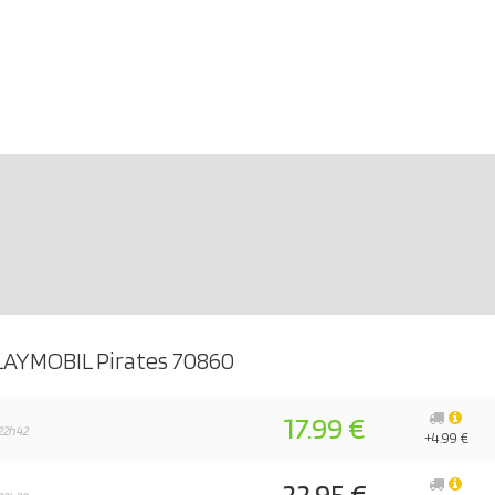
LAYMOBIL Pirates 70860
17.99 €
22h42
+4.99 €
22.95 €