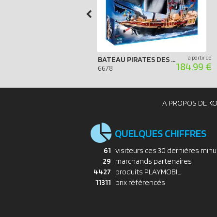
à partir de
BATEAU PIRATES DES TÉNÈBRES
184.99 €
6678
A PROPOS DE K
QUELQUES CHIFFRES
61
visiteurs ces 30 dernières min
29
marchands partenaires
4427
produits PLAYMOBIL
11311
prix référencés