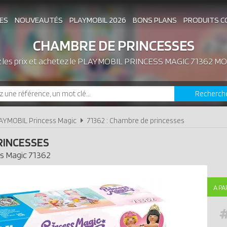
ES
NOUVEAUTÉS
PLAYMOBIL 2026
BONS PLANS
PRODUITS C
CHAMBRE DE PRINCESSES
les prix et achetez le
ASSOCIATIONS DE FANS
PLAYMOBIL PRINCESS MAGIC 71362 MO
EXPOSITIONS PLAY
Recherch
LES PLAYMOBIL LES PLUS CHERS
AYMOBIL Princess Magic
71362 : Chambre de princesses
RINCESSES
s Magic
71362
A PA