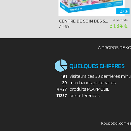
-27%
CENTRE DE SOIN DES SIRÈNES POUR ANIMAUX MARINS
à partir de
31.34 €
71499
A PROPOS DE K
QUELQUES CHIFFRES
191
visiteurs ces 30 dernières min
29
marchands partenaires
4427
produits PLAYMOBIL
11237
prix référencés
Koupobol.com est 