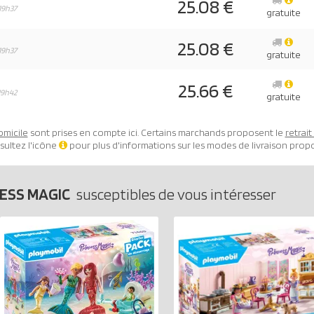
25.08 €
19h37
gratuite
25.08 €
19h37
gratuite
25.66 €
19h42
gratuite
omicile
sont prises en compte ici. Certains marchands proposent le
retrai
sultez l'icône
pour plus d'informations sur les modes de livraison prop
CESS MAGIC
susceptibles de vous intéresser