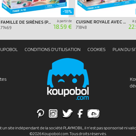
-18%
à partir de
CUISINE ROYALE AVEC PÂTISSERIES ET USTENSILES
à 
FAMILLE DE SIRÈNES (PACK DE DÉMARRAGE)
18.59 €
22
71848
71469
OUPOBOL
CONDITIONS D'UTILISATION
COOKIES
PLAN DU SI
utes
Ko
dé
un site indépendant de la société PLAYMOBIL, il n'est pas sponsorisé ni val
©2026 Koupobol.com. Tous droits réservés.