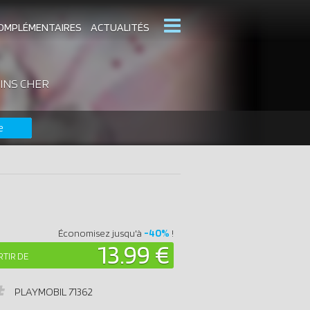
OMPLÉMENTAIRES
ACTUALITÉS
INS CHER
MOBIL
CATALOGUES PLAYMOBIL
e
DERNIERS PLAYMOBIL AJOUTÉS
-40%
Économisez jusqu'à
!
13.99 €
RTIR DE
PLAYMOBIL
71362