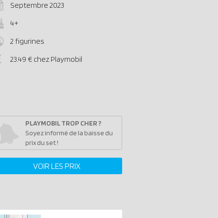
Septembre 2023
4+
2 figurines
23.49 € chez Playmobil
PLAYMOBIL TROP CHER ?
Soyez informé de la baisse du
prix du set !
VOIR LES PRIX