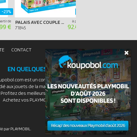
-23%
-34%
partir de
à partir de
PALAIS AVEC COUPLE ROYAL ET DEUX TRÔNES
.99 €
92.49 €
71845
71847
TE
CONTACT
EN QUELQUES MOTS
upobol.com est un comparateur de prix
dié aux jouets de la marque PLAYMOBIL.
Profitez des meilleurs prix du moment.
Achetez vos PLAYMOBIL moins chers.
idé par PLAYMOBIL.