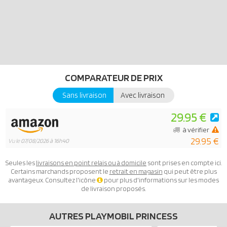
COMPARATEUR DE PRIX
Sans livraison
Avec livraison
29.95 €
à vérifier
29.95 €
Vu le
07/08/2026 à 16h40
Seules les
livraisons en point relais ou à domicile
sont prises en compte ici.
Certains marchands proposent le
retrait en magasin
qui peut être plus
avantageux. Consultez l'icône
pour plus d'informations sur les modes
de livraison proposés.
AUTRES PLAYMOBIL PRINCESS