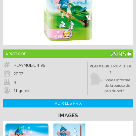
29.95 €
A PARTIR DE
PLAYMOBIL
4196
PLAYMOBIL TROP CHER
?
2007
Soyez informé
4+
de la baisse du
1 figurine
prix du set !
VOIR LES PRIX
IMAGES