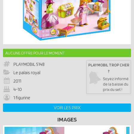
AUCUNE OFFRE POUR LE MOMENT
PLAYMOBIL
5148
PLAYMOBIL TROP CHER
?
Le palais royal
Soyez informé
2011
de la baisse du
4-10
prix du set !
1 figurine
VOIR LES PRIX
IMAGES