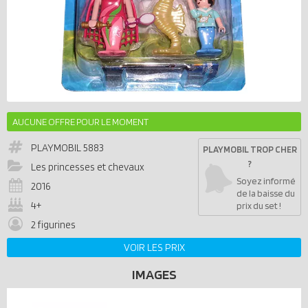
AUCUNE OFFRE POUR LE MOMENT
PLAYMOBIL
5883
PLAYMOBIL TROP CHER
?
Les princesses et chevaux
Soyez informé
2016
de la baisse du
4+
prix du set !
2 figurines
VOIR LES PRIX
IMAGES