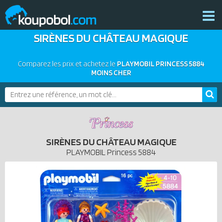
SIRÈNES DU CHÂTEAU MAGIQUE
THÈMES
NOUVEAUTÉS
Comparez les prix et achetez le
PLAYMOBIL PRINCESS 5884
PLAYMOBIL 2026
MOINS CHER
BONS PLANS
PRODUITS COMPLÉMENTAIRES
ACTUALITÉS
ASSOCIATIONS DE FANS
SIRÈNES DU CHÂTEAU MAGIQUE
EXPOSITIONS PLAYMOBIL
PLAYMOBIL
Princess
5884
CATALOGUES PLAYMOBIL
LES PLAYMOBIL LES PLUS CHERS
DERNIERS PLAYMOBIL AJOUTÉS