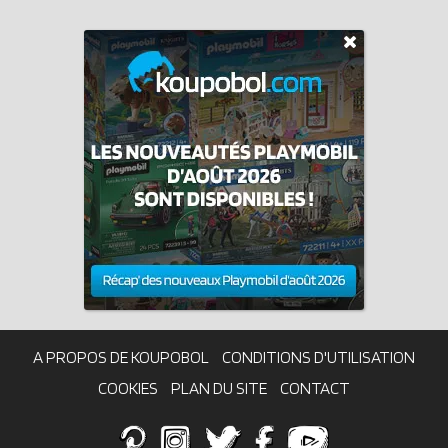
A PROPOS DE KOUPOBOL
CONDITIONS D'UTILISATION
COOKIES
PLAN DU SITE
CONTACT